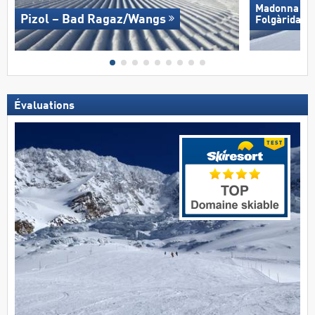
Madonna di C
Pizol – Bad Ragaz/​Wangs
Folgàrida/​M
Évaluations