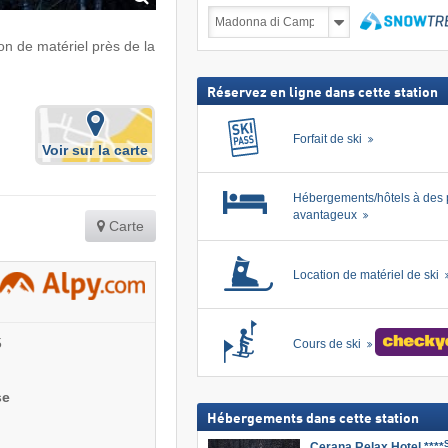
Séjours
au
ski
Recher
on de matériel près de la
forfait
inclus
Réservez en ligne dans cette station
Forfait de ski
Voir sur la carte
Hébergements/hôtels à des 
avantageux
Carte
Location de matériel de ski
5
Cours de ski
se
Hébergements dans cette station
Cerana Relax Hotel ****