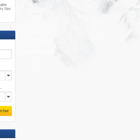
allée
Sky Spa
.
rcher