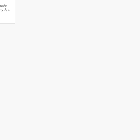
allée
Sky Spa