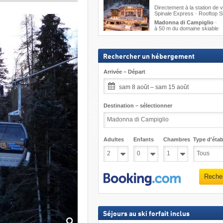
Directement à la station de v
Spinale Express · Rooftop 
Madonna di Campiglio
·
à 50 m du domaine skiable
Rechercher un hébergement
Arrivée – Départ
sam 8 août – sam 15 août
Destination – sélectionner
Adultes
Enfants
Chambres
Type d'étab
Reche
Séjours au ski forfait inclus