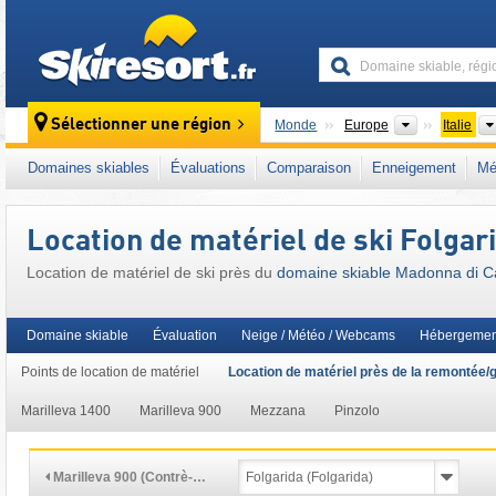
skiresort
Continents
Sélectionner une région
Monde
Europe
Italie
Continents
Monde
Europe
Italie
Domaines skiables
Évaluations
Comparaison
Enneigement
Mé
Ce domaine skiable se situe aussi dans :
Ma
Italie nord-orientale
,
Alpes sud-orientales
,
A
Location de matériel de ski Folgari
Union européenne
Location de matériel de ski près du
domaine skiable Madonna di Camp
Domaine skiable
Évaluation
Neige / Météo / Webcams
Hébergemen
Points de location de matériel
Location de matériel près de la remontée/
Marilleva 1400
Marilleva 900
Mezzana
Pinzolo
Marilleva 900 (Contrè-…