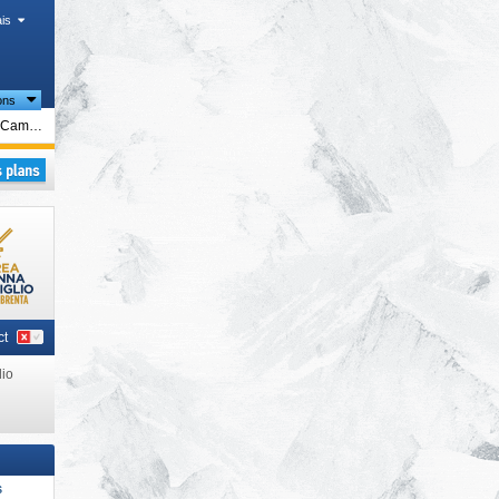
is
ons
tiques
Madonna di Campiglio/​Pinzolo/​Folgàrida/​Marilleva
ues
Madonna di Campiglio/​Pinzolo/​Folgàrida/​Marilleva
s
,
ct
io
S