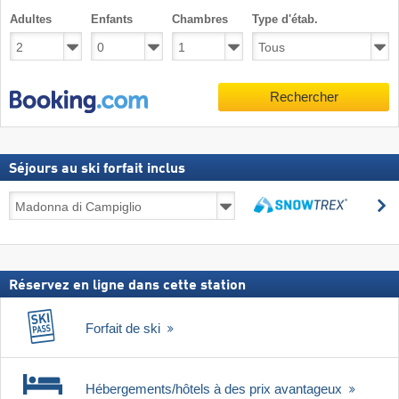
Adultes
Enfants
Chambres
Type d'étab.
Rechercher
Séjours au ski forfait inclus
Séjours
R
au
Rechercher
ski
forfait
inclus
Réservez en ligne dans cette station
Forfait de ski
Hébergements/hôtels à des prix avantageux