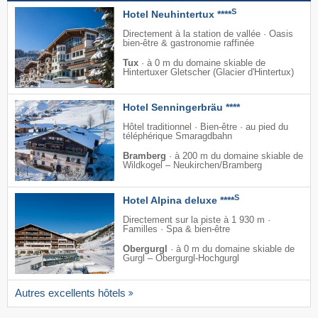
S
Hotel Neuhintertux ****
Directement à la station de vallée · Oasis
bien-être & gastronomie raffinée
Tux
·
à 0 m du domaine skiable de
Hintertuxer Gletscher (Glacier d'Hintertux)
Hotel Senningerbräu ****
Hôtel traditionnel · Bien-être · au pied du
téléphérique Smaragdbahn
Bramberg
·
à 200 m du domaine skiable de
Wildkogel – Neukirchen/​Bramberg
S
Hotel Alpina deluxe ****
Directement sur la piste à 1 930 m ·
Familles · Spa & bien-être
Obergurgl
·
à 0 m du domaine skiable de
Gurgl – Obergurgl-Hochgurgl
Autres excellents hôtels