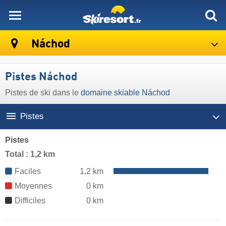
skiresort
Náchod
Pistes Náchod
Pistes de ski dans le
domaine skiable Náchod
Pistes
Pistes
Total : 1,2 km
Faciles
1,2 km
Moyennes
0 km
Difficiles
0 km