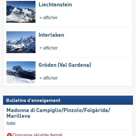
Liechtenstein
afficher
Interlaken
afficher
Gröden (Val Gardena)
afficher
Bulletins d'enneigement
Madonna di Campiglio/​Pinzolo/​Folgàrida/​
Marilleva
Italie
Domaine skiable fermé