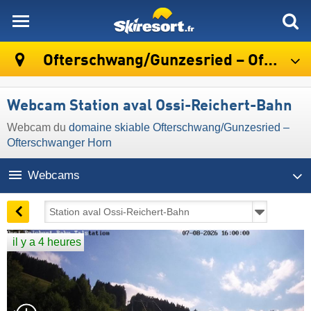
skiresort
Ofterschwang/​Gunzesried – Ofterschwanger Horn
Webcam Station aval Ossi-Reichert-Bahn
Webcam du
domaine skiable Ofterschwang/​Gunzesried –
Ofterschwanger Horn
Webcams
il y a 4 heures