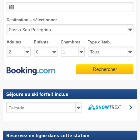
Destination – sélectionner
Adultes
Enfants
Chambres
Type d'étab.
Rechercher
Séjours au ski forfait inclus
Séjours
Re
au
Rechercher
ski
forfait
inclus
Réservez en ligne dans cette station