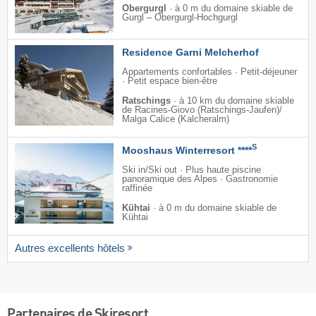
Obergurgl
·
à 0 m du domaine skiable de
Gurgl – Obergurgl-Hochgurgl
Residence Garni Melcherhof
Appartements confortables · Petit-déjeuner
· Petit espace bien-être
Ratschings
·
à 10 km du domaine skiable
de Racines-Giovo (Ratschings-Jaufen)/​
Malga Calice (Kalcheralm)
S
Mooshaus Winterresort ****
Ski in/Ski out · Plus haute piscine
panoramique des Alpes · Gastronomie
raffinée
Kühtai
·
à 0 m du domaine skiable de
Kühtai
Autres excellents hôtels
Partenaires de Skiresort