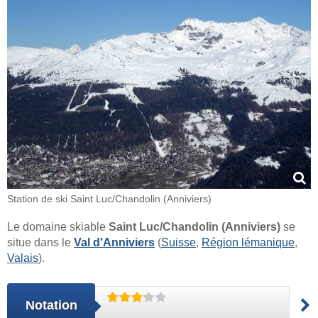
Station de ski Saint Luc/​​Chandolin (Anniviers)
Le domaine skiable
Saint Luc/​Chandolin (Anniviers)
se
situe dans le
Val d'Anniviers
(
Suisse
,
Région lémanique
,
Valais
).
Notation