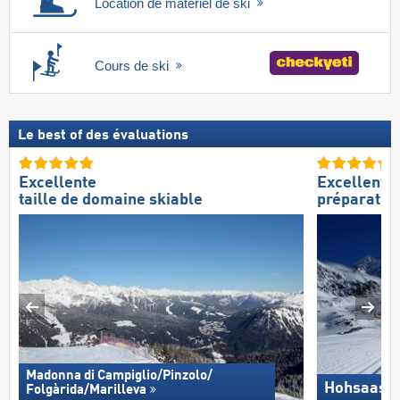
Location de matériel de ski
Cours de ski
Le best of des évaluations
Excellente
Excellente
taille de domaine skiable
préparation
Madonna di Campiglio/​Pinzolo/​
Hohsaas –
Folgàrida/​Marilleva