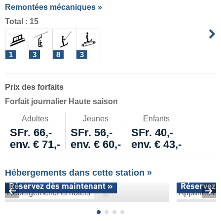
Remontées mécaniques »
Total : 15
1
3
8
3
Prix des forfaits
Forfait journalier Haute saison
Adultes
Jeunes
Enfants
SFr. 66,-
SFr. 56,-
SFr. 40,-
env. € 71,-
env. € 60,-
env. € 43,-
Hébergements dans cette station »
Réservez dès maintenant »
Réservez 
Hébergements et hôtels
Appartemen