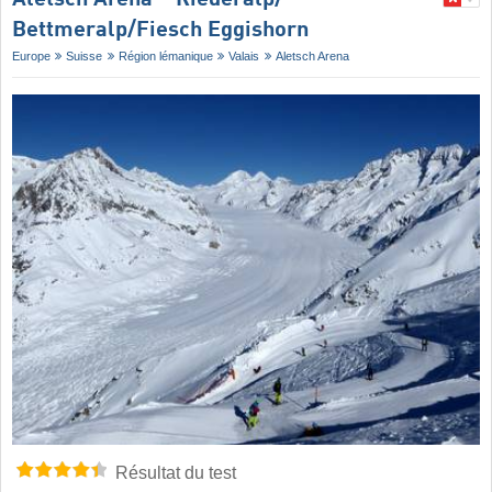
Aletsch Arena – Riederalp/​
Bettmeralp/​Fiesch Eggishorn
Europe
Suisse
Région lémanique
Valais
Aletsch Arena
Résultat du test