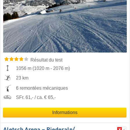
Résultat du test
1056 m
(
1020 m
-
2076 m
)
23 km
6 remontées mécaniques
SFr. 61,- / ca. € 65,-
Informations