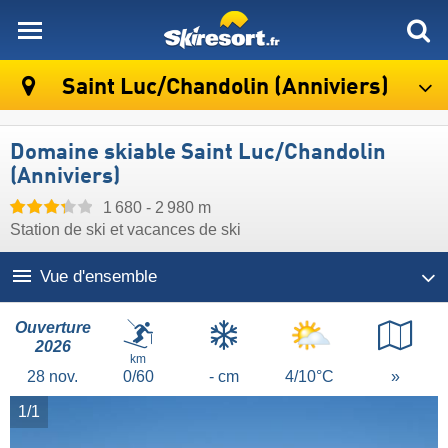
skiresort
Saint Luc/​Chandolin (Anniviers)
Domaine skiable Saint Luc/​Chandolin
(Anniviers)
1 680 - 2 980 m
Station de ski et vacances de ski
Vue d'ensemble
Ouverture
2026
km
28
nov.
0/60
- cm
4/10°C
»
1/1