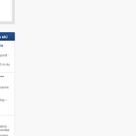
 ski
za
ortif ·
 0 m du
***
 sauna
ing –
aires ·
milial
maine