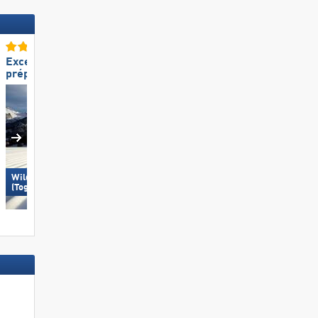
Excellente
Excellente
préparation des pistes
amabilité du personnel
Wildhaus – Gamserrugg
Wildhaus – Gamserrugg
(Toggenburg)
(Toggenburg)