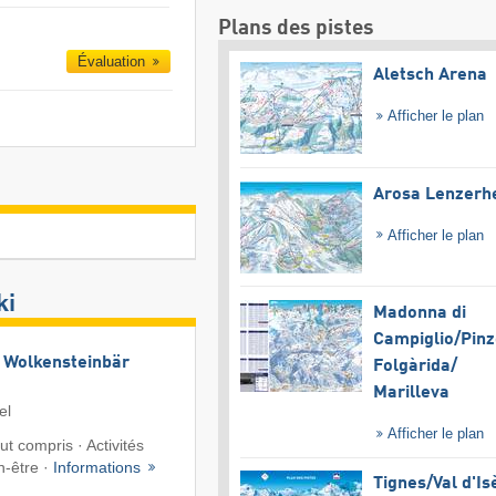
Plans des pistes
Évaluation
Aletsch Arena
Afficher le plan
Arosa Lenzerh
Afficher le plan
ki
Madonna di
Campiglio/​Pinz
 Wolkensteinbär
Folgàrida/​
Marilleva
el
Afficher le plan
ut compris · Activités
n-être ·
Informations
Tignes/​Val d'Is