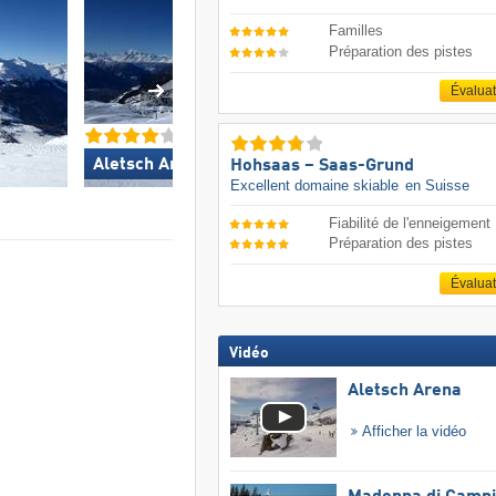
Familles
Préparation des pistes
Évalua
Aletsch Arena »
Big Sky Resort 
Hohsaas – Saas-Grund
Excellent domaine skiable
en Suisse
Fiabilité de l'enneigement
Préparation des pistes
Évalua
Vidéo
Aletsch Arena
Afficher la vidéo