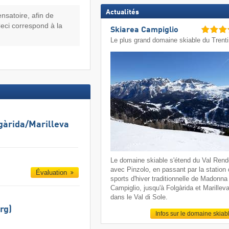
Actualités
ensatoire, afin de
Ceci correspond à la
Skiarea Campiglio
Le plus grand domaine skiable du Trent
gàrida/​Marilleva
Le domaine skiable s'étend du Val Ren
avec Pinzolo, en passant par la station
Évaluation
sports d'hiver traditionnelle de Madonna 
Campiglio, jusqu'à Folgàrida et Marillev
dans le Val di Sole.
rg)
Infos sur le domaine skiab