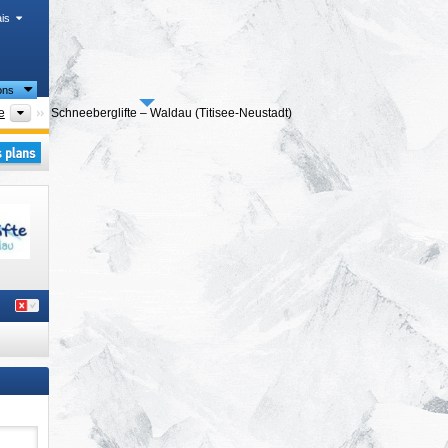
is
ons
Régions touristiques
e
Schneeberglifte – Waldau (Titisee-Neustadt)