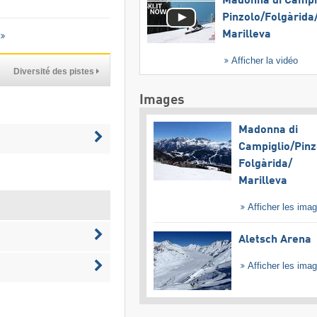
Madonna di Campig
Pinzolo/​Folgàrida/
Marilleva
Afficher la vidéo
Diversité des pistes
Images
Madonna di
Campiglio/​Pinz
Folgàrida/​
Marilleva
Afficher les ima
Aletsch Arena
Afficher les ima