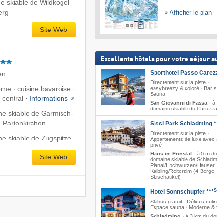
e skiable de Wildkogel –
erg
Afficher le plan
Site Web
Excellents hôtels pour votre séjour au
Sporthotel Passo Carez
en
Directement sur la piste ·
erne · cuisine bavaroise ·
easybreezy & coloré · Bar sp
Sauna
 central ·
Informations
San Giovanni di Fassa
·
à
domaine skiable de Carezza
ne skiable de Garmisch-
-Partenkirchen
Sissi Park Schladming *
Directement sur la piste ·
e skiable de Zugspitze
Appartements de luxe avec
privé
Haus im Ennstal
·
à 0 m du
Site Web
domaine skiable de Schladm
Planai/​Hochwurzen/​Hauser
Kaibling/​Reiteralm (4-Berge-
Skischaukel)
S
Hotel Sonnschupfer ***
Skibus gratuit · Délices culin
Espace sauna · Moderne & fa
Schladming
·
à 3 km du do