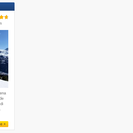
in
dena
 de
di
a
le