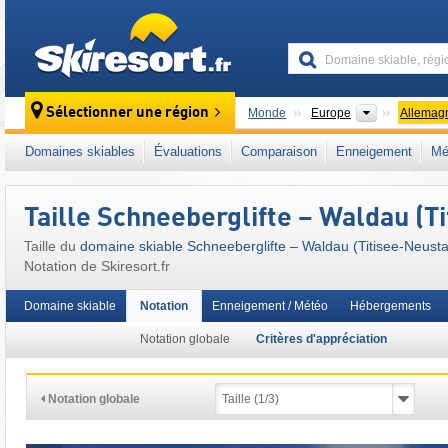
skiresort
Continents
Sélectionner une région
Monde
Europe
Allemag
Ce domaine skiable se situe aussi dans :
Br
Domaines skiables
Évaluations
Comparaison
Enneigement
Mé
Europe de l'Ouest
,
Europe centrale
,
Union 
Taille Schneeberglifte – Waldau (T
Taille du
domaine skiable Schneeberglifte – Waldau (Titisee-Neusta
Notation de Skiresort.fr
Domaine skiable
Notation
Enneigement / Météo
Hébergements
Notation globale
Critères d'appréciation
Notation globale