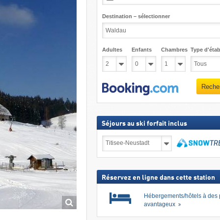
Destination – sélectionner
Adultes
Enfants
Chambres
Type d'étab
Reche
Séjours au ski forfait inclus
Séjours
au
ski
Recher
forfait
inclus
Réservez en ligne dans cette station
Hébergements/hôtels à des 
avantageux