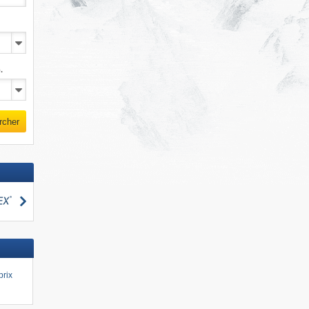
.
rcher
Rechercher
cher
prix