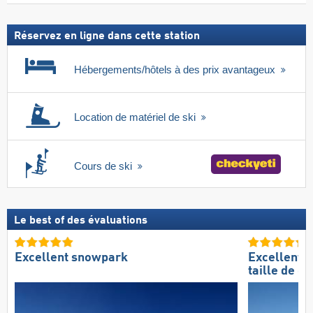
forfait
inclus
Réservez en ligne dans cette station
Hébergements/hôtels à des prix avantageux
Location de matériel de ski
Cours de ski
Le best of des évaluations
Excellent snowpark
Excellente
taille de d