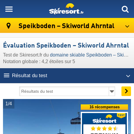
skiresort
Speikboden – Skiworld Ahrntal
Évaluation Speikboden – Skiworld Ahrntal
Test de Skiresort.fr du
domaine skiable Speikboden – Skiworld Ahrntal
Notation globale : 4,2 étoiles sur 5
Résultat du test
1/4
16 récompenses