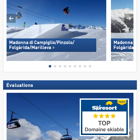
Madonna di Campiglio/​Pinzolo/​
Madonna di C
Folgàrida/​Marilleva
Folgàrida/​M
Évaluations