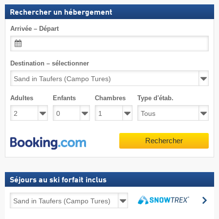
Rechercher un hébergement
Arrivée – Départ
Destination – sélectionner
Adultes
Enfants
Chambres
Type d'étab.
Rechercher
Séjours au ski forfait inclus
Séjours
Re
au
Rechercher
ski