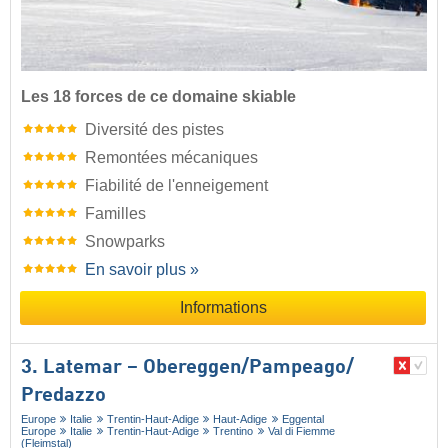
Les 18 forces de ce domaine skiable
Diversité des pistes
Remontées mécaniques
Fiabilité de l'enneigement
Familles
Snowparks
En savoir plus »
Informations
3. Latemar – Obereggen/​Pampeago/​
Predazzo
Europe
Italie
Trentin-Haut-Adige
Haut-Adige
Eggental
Europe
Italie
Trentin-Haut-Adige
Trentino
Val di Fiemme
(Fleimstal)