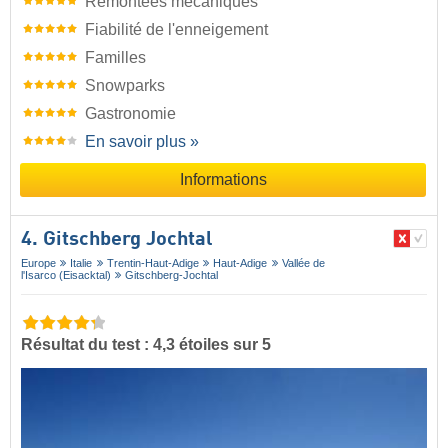
Remontées mécaniques
Fiabilité de l'enneigement
Familles
Snowparks
Gastronomie
En savoir plus »
Informations
4. Gitschberg Jochtal
Europe
Italie
Trentin-Haut-Adige
Haut-Adige
Vallée de
l'Isarco (Eisacktal)
Gitschberg-Jochtal
Résultat du test : 4,3 étoiles sur 5