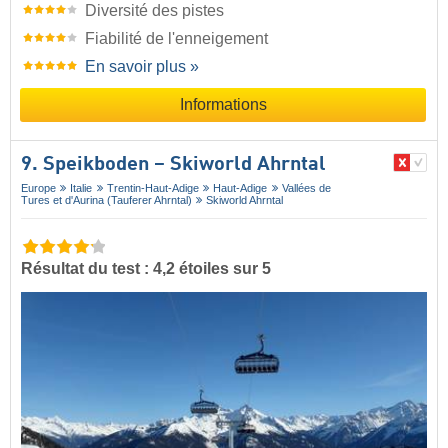
Diversité des pistes
Fiabilité de l'enneigement
En savoir plus »
Informations
9. Speikboden – Skiworld Ahrntal
Europe
Italie
Trentin-Haut-Adige
Haut-Adige
Vallées de
Tures et d'Aurina (Tauferer Ahrntal)
Skiworld Ahrntal
Résultat du test : 4,2 étoiles sur 5