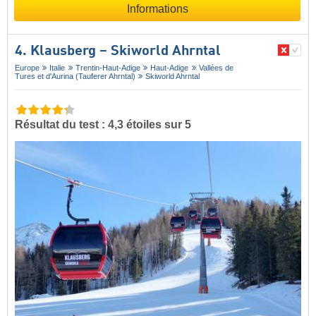
Informations
4. Klausberg – Skiworld Ahrntal
Europe
Italie
Trentin-Haut-Adige
Haut-Adige
Vallées de
Tures et d'Aurina (Tauferer Ahrntal)
Skiworld Ahrntal
Résultat du test : 4,3 étoiles sur 5