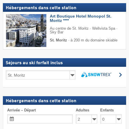
Hébergements dans cette station
Art Boutique Hotel Monopol St.
Moritz ****
Au centre de St. Moritz · Wellvista Spa ·
Sky Bar
St. Moritz
·
à 200 m du domaine skiable
Séjours au ski forfait inclus
Séjours
Re
au
Rechercher
ski
forfait
inclus
Hébergements dans cette station
Arrivée – Départ
Adultes
Enfants