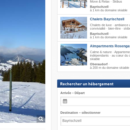
Move & Relax · Skibus
Bayrischzell
·
à 1 km du domaine skiable
Chalets Bayrischzell
Chalets de luxe · ambiance 
convivialité · bien-être · ski
Bayrischzell
·
à 1 km du domaine skiable
Almpartments Rosenga
Calme & nature · Apparteme
indépendants · au cœur du 
skiable
Oberaudorf
·
à 200 m du domaine skiable
Rechercher un hébergement
Arrivée – Départ
Destination – sélectionner