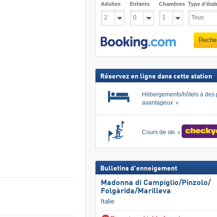
Adultes
Enfants
Chambres
Type d'étab
Reche
Réservez en ligne dans cette station
Hébergements/hôtels à des 
avantageux
Cours de ski
Bulletins d'enneigement
Madonna di Campiglio/​Pinzolo/​
Folgàrida/​Marilleva
Italie