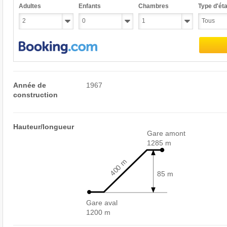
Adultes
Enfants
Chambres
Type d'éta
Année de
1967
construction
Hauteur/longueur
Gare amont
1285 m
400 m
85 m
Gare aval
1200 m