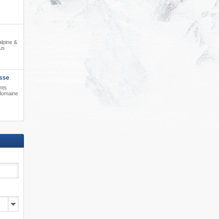
alpine &
bus
sse
nts
domaine