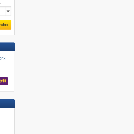
.
rcher
prix