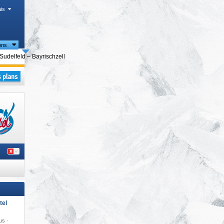
is
ons
ions touristiques
Sudelfeld – Bayrischzell
tel
us ·