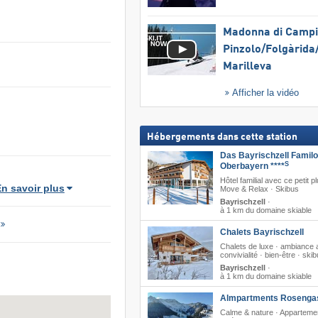
Madonna di Campig
Pinzolo/​Folgàrida/
Marilleva
Afficher la vidéo
Hébergements dans cette station
Das Bayrischzell Familo
S
Oberbayern ****
Hôtel familial avec ce petit pl
n savoir plus
Move & Relax · Skibus
Bayrischzell
·
à 1 km du domaine skiable
Chalets Bayrischzell
Chalets de luxe · ambiance 
convivialité · bien-être · ski
Bayrischzell
·
à 1 km du domaine skiable
Almpartments Rosenga
Calme & nature · Apparteme