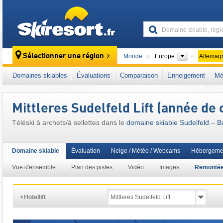
skiresort
Continents
Sélectionner une région
Monde
Europe
Allemag
Ce domaine skiable se situe aussi dans :
Al
Domaines skiables
Évaluations
Comparaison
Enneigement
Mé
Unterinntal (basse vallée de l'Inn)
,
Inntal (va
Alpes nord-orientales
,
Allemagne du Sud
,
A
Mittleres Sudelfeld Lift (année de
Téléski à archets/à sellettes dans le
domaine skiable Sudelfeld – Ba
Domaine skiable
Évaluation
Neige / Météo / Webcams
Hébergeme
Vue d'ensemble
Plan des pistes
Vidéo
Images
Remonté
Hotellift