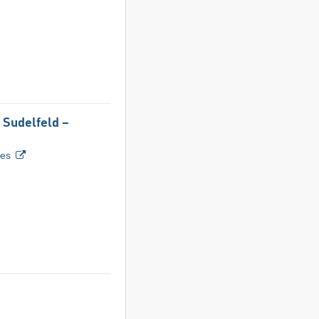
 Sudelfeld –
tes