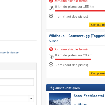
Domaine skiable fermé
0 km de pistes sur 155 km
- cm (haut des pistes)
Compte-r
Wildhaus – Gamserrugg (Toggen
Suisse
Domaine skiable fermé
nsee-Schliersee
0 km de pistes sur 23 km
- cm (haut des pistes)
Compte-r
Régions touristiques
Saas-Fee/​Saastal
afficher