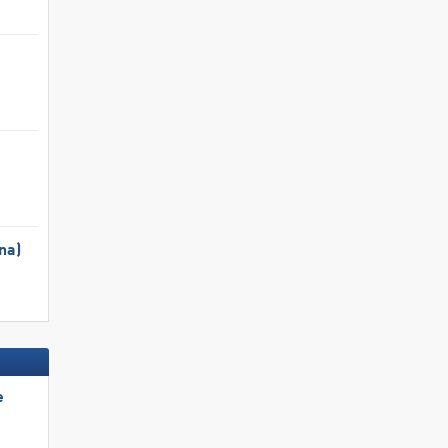
na)
e