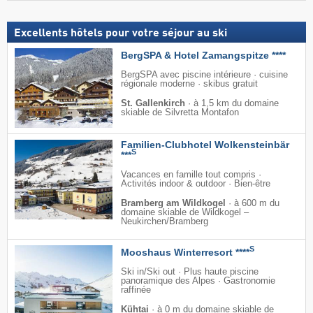
Excellents hôtels pour votre séjour au ski
BergSPA & Hotel Zamangspitze ****
BergSPA avec piscine intérieure · cuisine
régionale moderne · skibus gratuit
St. Gallenkirch
·
à 1,5 km du domaine
skiable de Silvretta Montafon
Familien-Clubhotel Wolkensteinbär
S
***
Vacances en famille tout compris ·
Activités indoor & outdoor · Bien-être
Bramberg am Wildkogel
·
à 600 m du
domaine skiable de Wildkogel –
Neukirchen/​Bramberg
S
Mooshaus Winterresort ****
Ski in/Ski out · Plus haute piscine
panoramique des Alpes · Gastronomie
raffinée
Kühtai
·
à 0 m du domaine skiable de