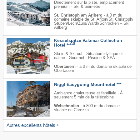
Directement sur la piste, emplacement
premium · Ski & bien-être
St. Christoph am Arlberg
·
à 0 m du
domaine skiable de St. Anton/​St. Christoph/​
Stuben/​Lech/​Zürs/​Warth/​Schröcken – Ski
Arlberg
Kesselspitze Valamar Collection
S
Hotel ****
Ski-in & Ski-out · Situation idyllique et
calme · Gourmet · Piscine & SPA
Obertauern
·
à 0 m du domaine skiable de
Obertauern
Niggl Easygoing Mounthotel ***
Ambiance chaleureuse et familiale · À
seulement 5 min de la télécabine
Welschnofen
·
à 800 m du domaine
skiable de Carezza
Autres excellents hôtels