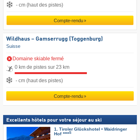
- cm (haut des pistes)
Compte-rendu
Wildhaus – Gamserrugg (Toggenburg)
Suisse
Domaine skiable fermé
0 km de pistes sur 23 km
- cm (haut des pistes)
Compte-rendu
Excellents hôtels pour votre séjour au ski
1. Tiroler Glückshotel • Waidringer
S
Hof ****