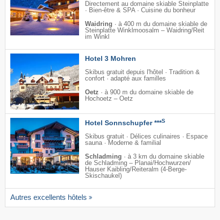
Directement au domaine skiable Steinplatte
· Bien-être & SPA · Cuisine du bonheur
Waidring
·
à 400 m du domaine skiable de
Steinplatte Winklmoosalm – Waidring/​Reit
im Winkl
Hotel 3 Mohren
Skibus gratuit depuis l'hôtel · Tradition &
confort · adapté aux familles
Oetz
·
à 900 m du domaine skiable de
Hochoetz – Oetz
S
Hotel Sonnschupfer ***
Skibus gratuit · Délices culinaires · Espace
sauna · Moderne & familial
Schladming
·
à 3 km du domaine skiable
de Schladming – Planai/​Hochwurzen/​
Hauser Kaibling/​Reiteralm (4-Berge-
Skischaukel)
Autres excellents hôtels