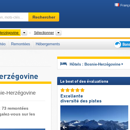
França
Domaine
Rechercher
skiable,
région,
mots-
Pays
Chaîne de montagne, Grandes régions, 
Herzégovine
Sélectionner
clés…
téo
Remontées
Hébergements
Bons
plans
séjour
Hôtels : Bosnie-Herzégovine
au
ski
erzégovine
Le best of des évaluations
nie-Herzégovine
Excellente
diversité des pistes
: 73 remontées
alez-vous sur les