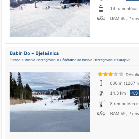
18 remontées
BAM 86,- / env
Babin Do – Bjelašnica
Europe
Bosnie-Herzégovine
Fédération de Bosnie-Herzégovine
Sarajevo
Résult
800 m
(
1267 
14,3 km
4,9
8 remontées 
BAM 59,- / env