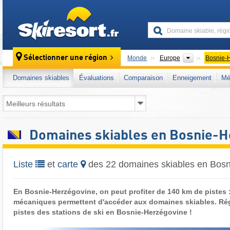
skiresort
Continents
Sélectionner une région
Monde
Europe
Bosnie-
Domaines skiables
Évaluations
Comparaison
Enneigement
Mé
Domaines skiables en Bosnie-H
Liste
et
carte
des 22 domaines skiables en Bos
En Bosnie-Herzégovine, on peut profiter de 140 km de pistes 
mécaniques permettent d'accéder aux domaines skiables. Rég
pistes des stations de ski en Bosnie-Herzégovine !