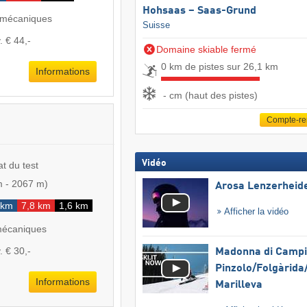
Hohsaas – Saas-Grund
 mécaniques
Suisse
. € 44,-
Domaine skiable fermé
0 km de pistes sur 26,1 km
Informations
- cm (haut des pistes)
Compte-r
Vidéo
at du test
m
-
2067 m
)
Arosa Lenzerheid
 km
7,8 km
1,6 km
Afficher la vidéo
mécaniques
. € 30,-
Madonna di Campig
Pinzolo/​Folgàrida/
Informations
Marilleva