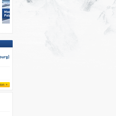
Madonna di Campiglio/​Pinzolo/​
Wildhaus – Gamserrugg
Folgàrida/​Marilleva
(Toggenburg)
burg)
tion