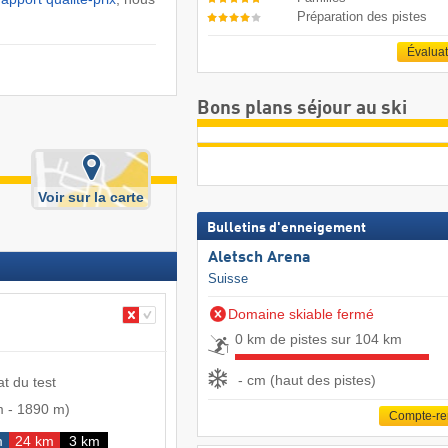
Préparation des pistes
Évalua
Bons plans séjour au ski
Voir sur la carte
Bulletins d'enneigement
Aletsch Arena
Suisse
Domaine skiable fermé
0 km de pistes sur 104 km
- cm (haut des pistes)
at du test
m
-
1890 m
)
Compte-r
m
24 km
3 km