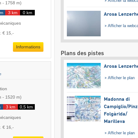
Afficher la web
m
-
1758 m
)
km
3 km
0 km
Arosa Lenzerh
mécaniques
Afficher la web
. € 15,-
Informations
Plans des pistes
Arosa Lenzerh
e
Afficher le plan
tion
m
-
1520 m
)
Madonna di
m
3 km
0,5 km
Campiglio/​Pinz
Folgàrida/​
mécaniques
Marilleva
. € 16,-
Afficher le plan