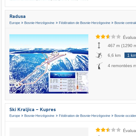
Radusa
Europe
Bosnie-Herzégovine
Fédération de Bosnie-Herzégovine
Bosnie central
Évalua
467 m
(
1290 
6,6 km
1 k
4 remontées 
Ski Kraljica – Kupres
Europe
Bosnie-Herzégovine
Fédération de Bosnie-Herzégovine
Bosnie occide
Évalua