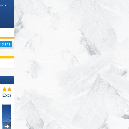
is
Cantons
Excellent snowpark
Excellente
préparation des pistes