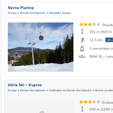
Ravna Planina
Europe
Bosnie-Herzégovine
Republika Srpska
Résult
361 m
(
920 m
12,5 km
10,
3 remontées 
BAM 35,- / env
Adria Ski – Kupres
Europe
Bosnie-Herzégovine
Fédération de Bosnie-Herzégovine
Bosnie occide
Évalua
339 m
(
1189 