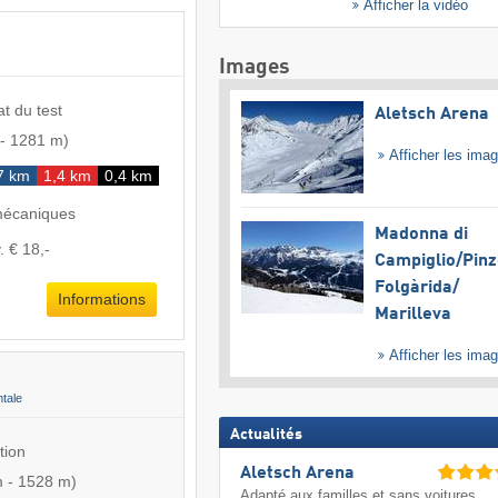
Afficher la vidéo
Images
at du test
Aletsch Arena
-
1281 m
)
Afficher les ima
7 km
1,4 km
0,4 km
mécaniques
Madonna di
. € 18,-
Campiglio/​Pinz
Folgàrida/​
Informations
Marilleva
Afficher les ima
ntale
Actualités
tion
Aletsch Arena
m
-
1528 m
)
Adapté aux familles et sans voitures