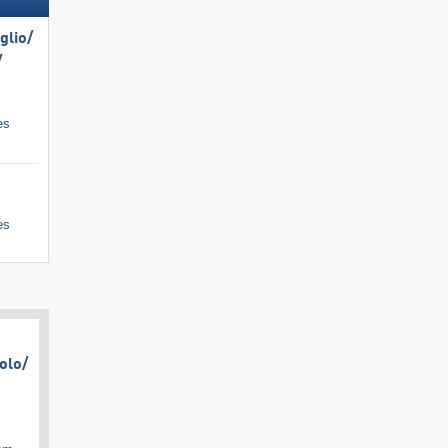
lio/​
​
es
es
olo/​