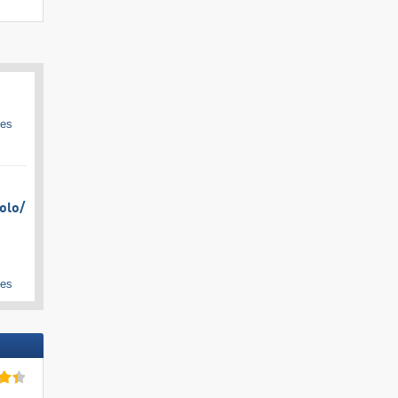
ges
olo/​
ges