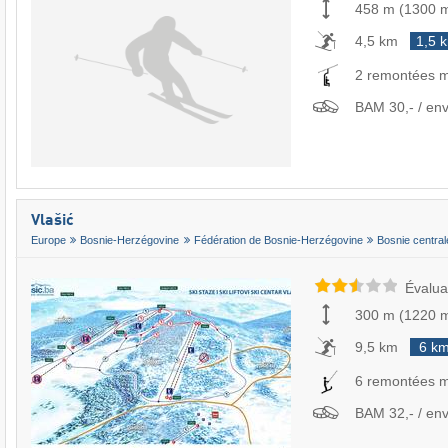
458 m
(
1300 
4,5 km
1,5 
2 remontées 
BAM 30,- / env
Vlašić
Europe
Bosnie-Herzégovine
Fédération de Bosnie-Herzégovine
Bosnie central
Évalua
300 m
(
1220 
9,5 km
6 k
6 remontées 
BAM 32,- / env