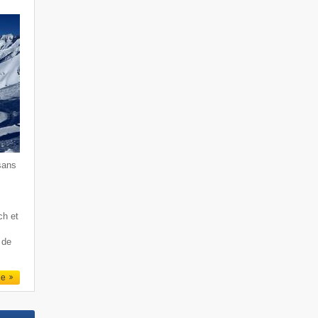
sans
ch et
 de
le