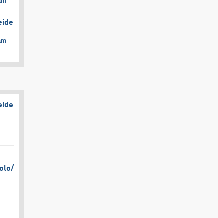
cam
eide
cam
eide
olo/​