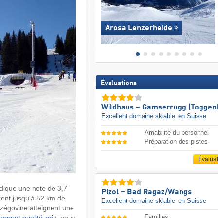
Arosa Lenzerheide
Évaluations
Wildhaus – Gamserrugg (Toggen
Excellent domaine skiable
en Suisse
Amabilité du personnel
Préparation des pistes
Évalua
dique une note de 3,7
Pizol – Bad Ragaz/​Wangs
rent jusqu'à 52 km de
Excellent domaine skiable
en Suisse
zégovine atteignent une
Familles
rapport qualité-prix
, nous