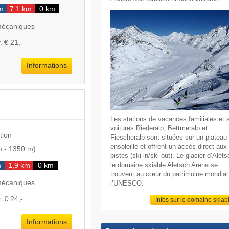
m
7,1 km
0 km
mécaniques
. € 21,-
Informations
Les stations de vacances familiales et 
voitures Riederalp, Bettmeralp et
tion
Fiescheralp sont situées sur un plateau
ensoleillé et offrent un accès direct aux
m
-
1350 m
)
pistes (ski in/ski out). Le glacier d’Alets
le domaine skiable Aletsch Arena se
m
1,9 km
0 km
trouvent au cœur du patrimoine mondial
mécaniques
l’UNESCO.
. € 24,-
Infos sur le domaine skiab
Informations