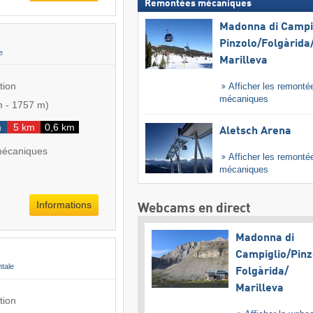
Remontées mécaniques
Madonna di Campig
Pinzolo/​Folgàrida/
e
Marilleva
tion
Afficher les remonté
mécaniques
m
-
1757 m
)
m
5 km
0,6 km
Aletsch Arena
mécaniques
Afficher les remonté
mécaniques
Informations
Webcams en direct
Madonna di
Campiglio/​Pinz
ntale
Folgàrida/​
Marilleva
tion