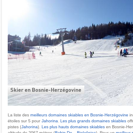
Skier en Bosnie-Herzégovine
La liste des
meilleurs domaines skiables en Bosnie-Herzégovine
in
étoiles sur 5 pour
Jahorina
.
Les plus grands domaines skiables
off
pistes (
Jahorina
).
Les plus hauts domaines skiables
en Bosnie-Her
altitude de 2067 mètres (
Babin Do – Bjelašnica
). Pour un
meilleur 