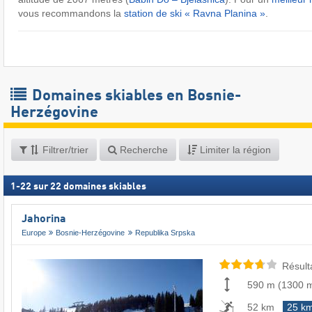
vous recommandons la
station de ski « Ravna Planina »
.
Domaines skiables en Bosnie-
Herzégovine
Filtrer/trier
Recherche
Limiter la région
1
-
22
sur
22
domaines skiables
Jahorina
Europe
Bosnie-Herzégovine
Republika Srpska
Résult
590 m
(
1300 
52 km
25 k