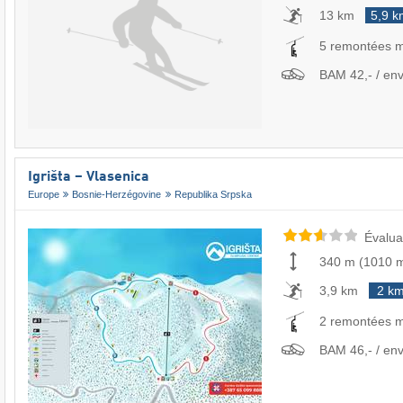
13 km
5,9 k
5 remontées 
BAM 42,- / env
Igrišta – Vlasenica
Europe
Bosnie-Herzégovine
Republika Srpska
Évalua
340 m
(
1010 
3,9 km
2 k
2 remontées 
BAM 46,- / env