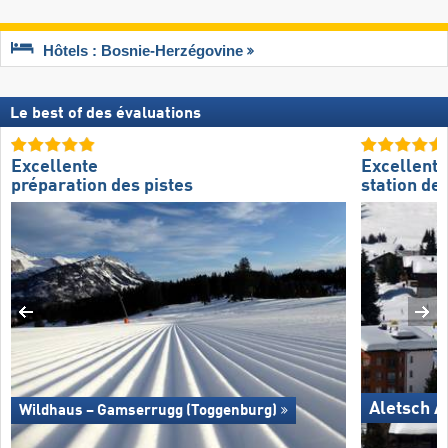
Hôtels : Bosnie-Herzégovine
Le best of des évaluations
Excellente
Excellente
préparation des pistes
station de 
Aletsch A
Wildhaus – Gamserrugg (Toggenburg)