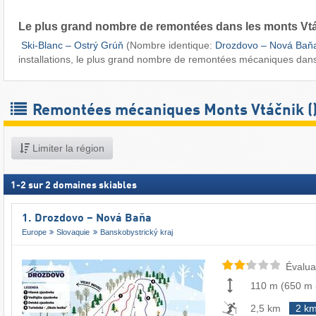
Le plus grand nombre de remontées dans les monts Vtá
​
Ski-Blanc – Ostrý Grúň
(Nombre identique:
Drozdovo – Nová Baň
installations, le plus grand nombre de remontées mécaniques dans
Remontées mécaniques Monts Vtáčnik (​
Limiter la région
1
-
2
sur
2
domaines skiables
1. Drozdovo – Nová Baňa
Europe
Slovaquie
Banskobystrický kraj
Évalua
110 m
(
650 m
2,5 km
2 k