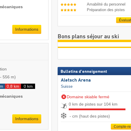
Amabilité du personnel
 mécaniques
Préparation des pistes
Évalua
Informations
Bons plans séjour au ski
tion
Bulletins d'enneigement
-
556 m
)
Aletsch Arena
km
0,8 km
0 km
Suisse
 mécaniques
Domaine skiable fermé
0 km de pistes sur 104 km
- cm (haut des pistes)
Informations
Compte-r