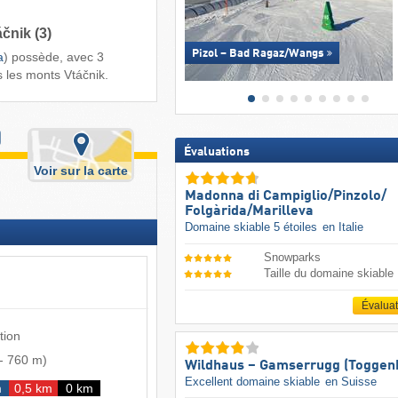
čnik (3)
Pizol – Bad Ragaz/​Wangs
a
) possède, avec 3
 les monts Vtáčnik.
)
Évaluations
Voir sur la carte
Madonna di Campiglio/​Pinzolo/​
Folgàrida/​Marilleva
Domaine skiable 5 étoiles
en Italie
Snowparks
Taille du domaine skiable
Évalua
tion
-
760 m
)
Wildhaus – Gamserrugg (Toggen
Excellent domaine skiable
en Suisse
m
0,5 km
0 km