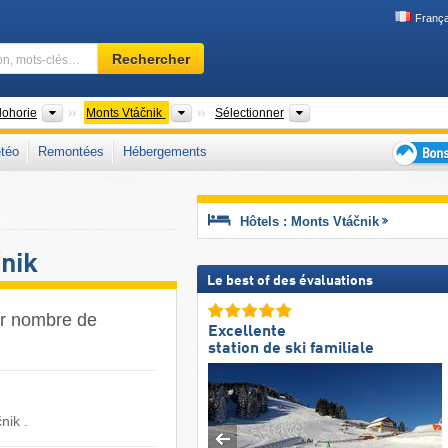
França
Domaine
Rechercher
skiable,
région,
mots-
Chaînes de montagnes
Chaînes de montagnes
Région
dohorie
Monts Vtáčnik
Sélectionner
clés…
téo
Remontées
Hébergements
Bons
plans
séjour
Hôtels : Monts Vtáčnik
au
ski
nik
Le best of des évaluations
ar nombre de
Excellente
station de ski familiale
ik ​.