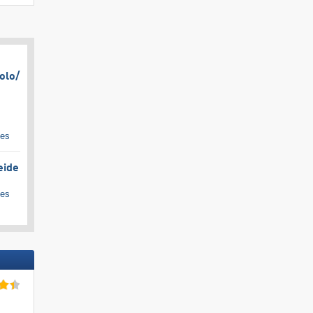
olo/​
ges
eide
ges