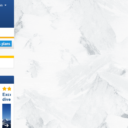
is
Excellente
Excellent enneigement
diversité des pistes