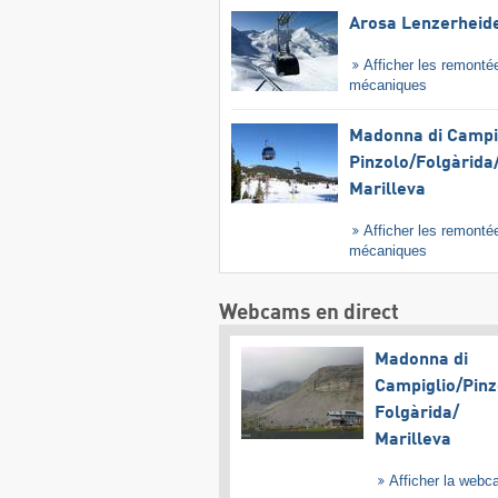
Arosa Lenzerheid
Afficher les remonté
mécaniques
Madonna di Campig
Pinzolo/​Folgàrida/
Marilleva
Afficher les remonté
mécaniques
Webcams en direct
Madonna di
Campiglio/​Pinz
Folgàrida/​
Marilleva
Afficher la web