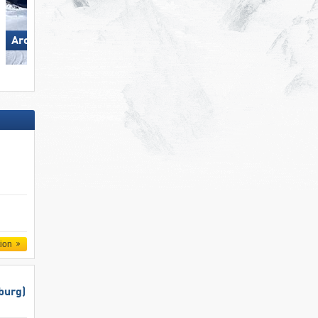
Arosa Lenzerheide
Hohsaas – Saas-Grund
tion
burg)