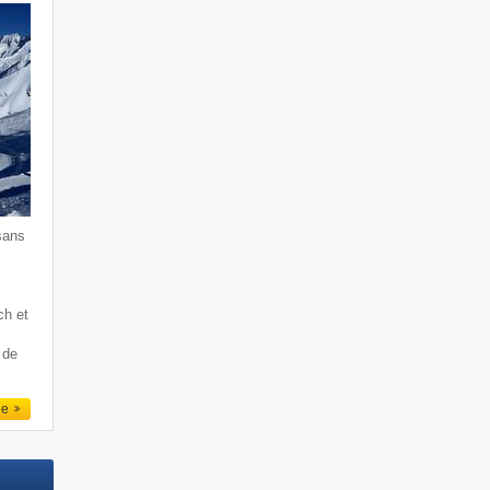
sans
ch et
 de
le