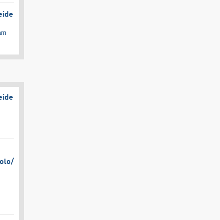
eide
cam
eide
olo/​