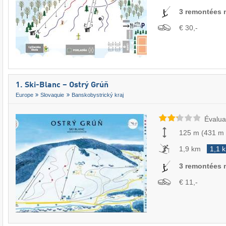
3 remontées
€ 30,-
1. Ski-Blanc – Ostrý Grúň
Europe
Slovaquie
Banskobystrický kraj
Évalua
125 m
(
431 m
1,9 km
1,1 
3 remontées
€ 11,-