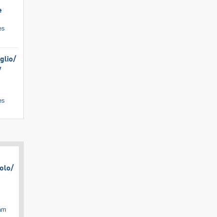
e
es
lio/​
​
es
olo/​
cam