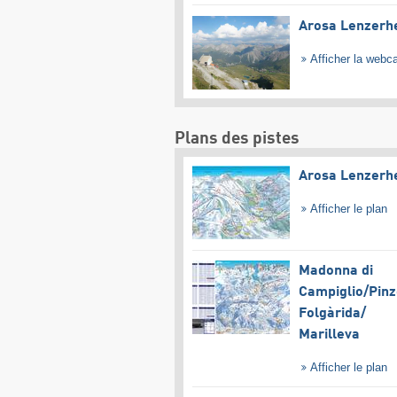
Arosa Lenzerh
Afficher la web
Plans des pistes
Arosa Lenzerh
Afficher le plan
Madonna di
Campiglio/​Pinz
Folgàrida/​
Marilleva
Afficher le plan