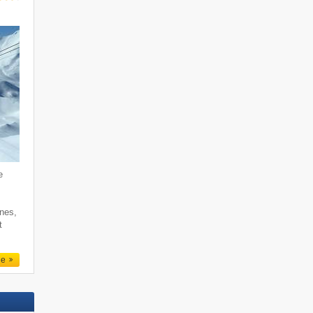
e
rnes,
t
le