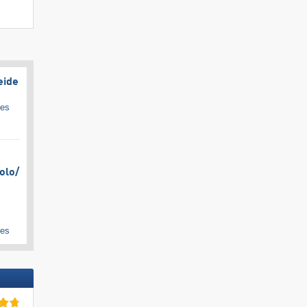
eide
ges
olo/​
ges