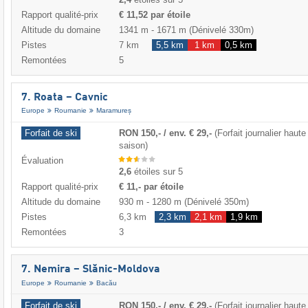
Rapport qualité-prix
€ 11,52 par étoile
Altitude du domaine
1341 m
-
1671 m
(Dénivelé 330m)
Pistes
7 km
5,5 km
1 km
0,5 km
Remontées
5
7. Roata – Cavnic
Europe
Roumanie
Maramureș
Forfait de ski
RON 150,- / env. € 29,-
(Forfait journalier haute
saison)
Évaluation
2,6
étoiles sur 5
Rapport qualité-prix
€ 11,- par étoile
Altitude du domaine
930 m
-
1280 m
(Dénivelé 350m)
Pistes
6,3 km
2,3 km
2,1 km
1,9 km
Remontées
3
7. Nemira – Slănic-Moldova
Europe
Roumanie
Bacău
Forfait de ski
RON 150,- / env. € 29,-
(Forfait journalier haute