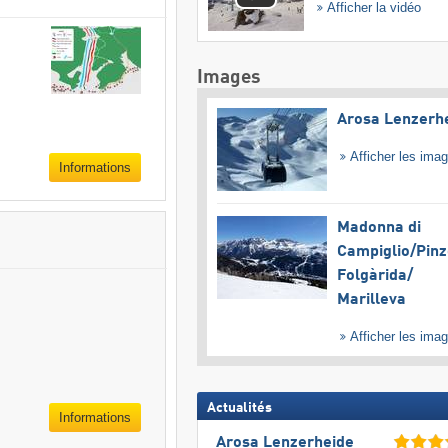
Afficher la vidéo
Images
Arosa Lenzerh
Afficher les ima
Informations
Madonna di
Campiglio/​Pinz
Folgàrida/​
Marilleva
Afficher les ima
Actualités
Informations
Arosa Lenzerheide