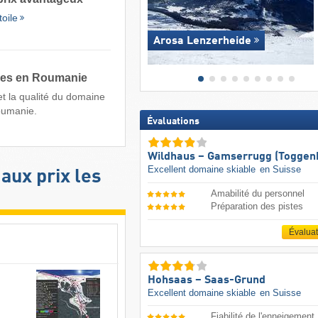
toile
Arosa Lenzerheide
bles en Roumanie
 et la qualité du domaine
Roumanie.
Évaluations
Wildhaus – Gamserrugg (Toggen
Excellent domaine skiable
en Suisse
aux prix les
Amabilité du personnel
Préparation des pistes
Évalua
Hohsaas – Saas-Grund
Excellent domaine skiable
en Suisse
Fiabilité de l'enneigement