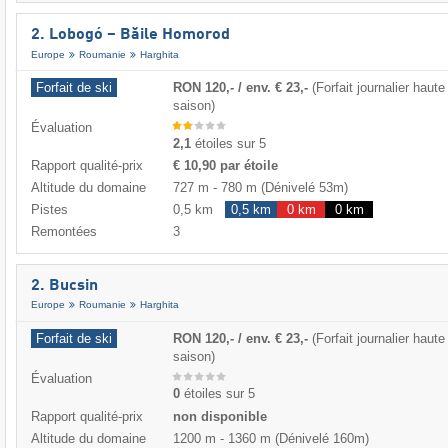
2. Lobogó – Băile Homorod
Europe
Roumanie
Harghita
Forfait de ski
RON 120,- / env. € 23,-
(Forfait journalier haute
saison)
Évaluation
2,1
étoiles sur 5
Rapport qualité-prix
€ 10,90 par étoile
Altitude du domaine
727 m
-
780 m
(Dénivelé 53m)
Pistes
0,5 km
0,5 km
0 km
0 km
Remontées
3
2. Bucsin
Europe
Roumanie
Harghita
Forfait de ski
RON 120,- / env. € 23,-
(Forfait journalier haute
saison)
Évaluation
0
étoiles sur 5
Rapport qualité-prix
non disponible
Altitude du domaine
1200 m
-
1360 m
(Dénivelé 160m)