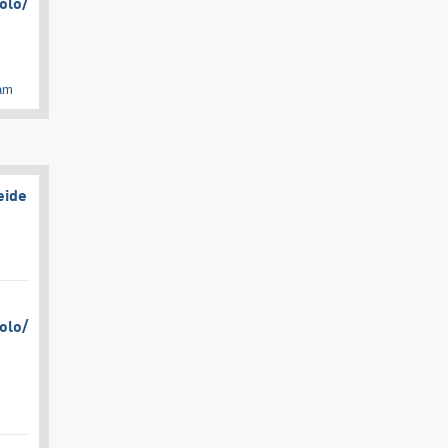
olo/​
cam
eide
olo/​