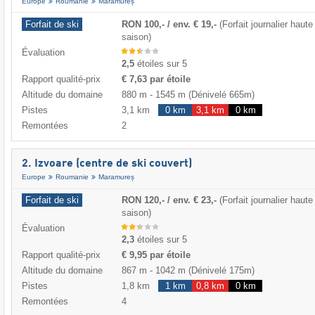
Europe
Roumanie
Maramureș
Forfait de ski
RON 100,- / env. € 19,-
(Forfait journalier haute
saison)
Évaluation
2,5
étoiles sur 5
Rapport qualité-prix
€ 7,63 par étoile
Altitude du domaine
880 m
-
1545 m
(Dénivelé 665m)
Pistes
3,1 km
0 km
3,1 km
0 km
Remontées
2
2. Izvoare (centre de ski couvert)
Europe
Roumanie
Maramureș
Forfait de ski
RON 120,- / env. € 23,-
(Forfait journalier haute
saison)
Évaluation
2,3
étoiles sur 5
Rapport qualité-prix
€ 9,95 par étoile
Altitude du domaine
867 m
-
1042 m
(Dénivelé 175m)
Pistes
1,8 km
1 km
0,8 km
0 km
Remontées
4