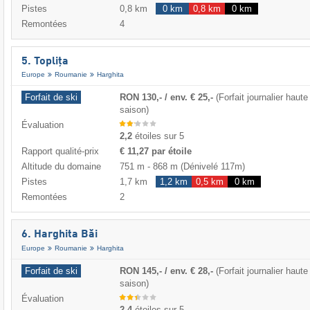
Pistes
0,8 km
0 km
0,8 km
0 km
Remontées
4
5. Toplița
Europe
Roumanie
Harghita
Forfait de ski
RON 130,- / env. € 25,-
(Forfait journalier haute
saison)
Évaluation
2,2
étoiles sur 5
Rapport qualité-prix
€ 11,27 par étoile
Altitude du domaine
751 m
-
868 m
(Dénivelé 117m)
Pistes
1,7 km
1,2 km
0,5 km
0 km
Remontées
2
6. Harghita Băi
Europe
Roumanie
Harghita
Forfait de ski
RON 145,- / env. € 28,-
(Forfait journalier haute
saison)
Évaluation
2,4
étoiles sur 5