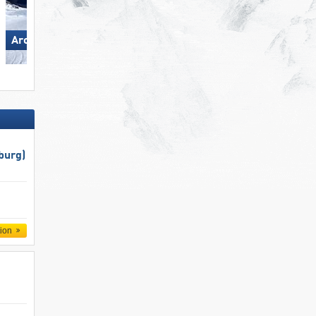
Madonna di Campiglio/​Pinzolo/​
Arosa Lenzerheide
Folgàrida/​Marilleva
burg)
tion