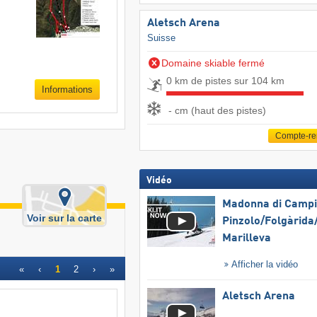
Aletsch Arena
Suisse
Domaine skiable fermé
0 km de pistes sur 104 km
Informations
- cm (haut des pistes)
Compte-r
Vidéo
Madonna di Campig
Voir sur la carte
Pinzolo/​Folgàrida/
Marilleva
Afficher la vidéo
«
‹
1
2
›
»
Aletsch Arena