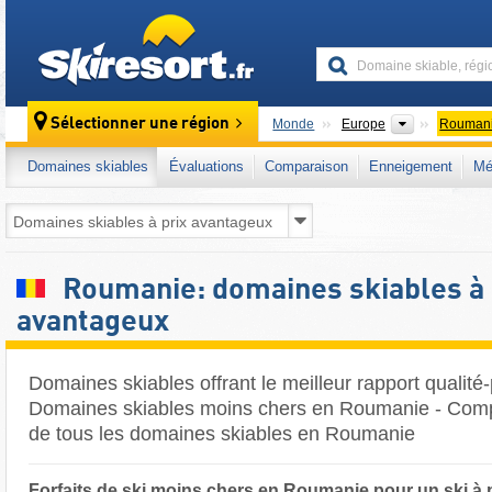
skiresort
Continents
Sélectionner une région
Monde
Europe
Rouman
Domaines skiables
Évaluations
Comparaison
Enneigement
Mé
Roumanie: domaines skiables à 
avantageux
Domaines skiables offrant le meilleur rapport qualité
Domaines skiables moins chers en Roumanie - Compa
de tous les domaines skiables en Roumanie
Forfaits de ski moins chers en Roumanie pour un ski à 