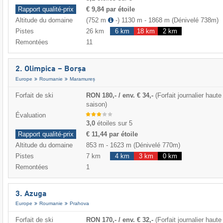
Rapport qualité-prix
€ 9,84 par étoile
Altitude du domaine
(752 m
-)
1130 m
-
1868 m
(Dénivelé 738m)
Pistes
26 km
6 km
18 km
2 km
Remontées
11
2. Olimpica – Borșa
Europe
Roumanie
Maramureș
Forfait de ski
RON 180,- / env. € 34,-
(Forfait journalier haute
saison)
Évaluation
3,0
étoiles sur 5
Rapport qualité-prix
€ 11,44 par étoile
Altitude du domaine
853 m
-
1623 m
(Dénivelé 770m)
Pistes
7 km
4 km
3 km
0 km
Remontées
1
3. Azuga
Europe
Roumanie
Prahova
Forfait de ski
RON 170,- / env. € 32,-
(Forfait journalier haute