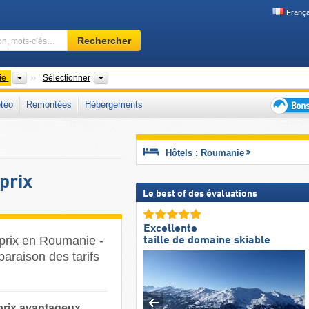
França
Domaine
Rechercher
skiable,
région,
mots-
Pays
Comtés, Régions, Chaîne de montagne
ie
Sélectionner
clés…
téo
Remontées
Hébergements
Bons
plans
séjour
Hôtels : Roumanie
au
ski
prix
Le best of des évaluations
Excellente
-prix en Roumanie -
taille de domaine skiable
raison des tarifs
prix avantageux