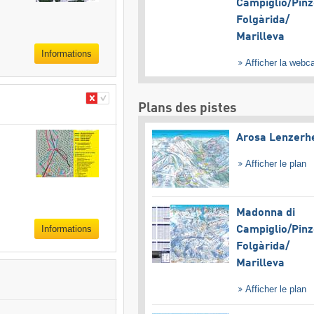
Campiglio/​Pinz
Folgàrida/​
Marilleva
Informations
Afficher la web
Plans des pistes
Arosa Lenzerh
Afficher le plan
Madonna di
Informations
Campiglio/​Pinz
Folgàrida/​
Marilleva
Afficher le plan