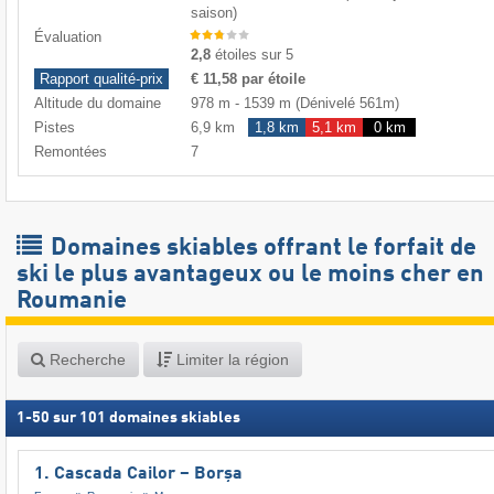
saison)
Évaluation
2,8
étoiles sur 5
Rapport qualité-prix
€ 11,58 par étoile
Altitude du domaine
978 m
-
1539 m
(Dénivelé 561m)
Pistes
6,9 km
1,8 km
5,1 km
0 km
Remontées
7
Domaines skiables offrant le forfait de
ski le plus avantageux ou le moins cher en
Roumanie
Recherche
Limiter la région
1
-
50
sur
101
domaines skiables
1. Cascada Cailor – Borșa