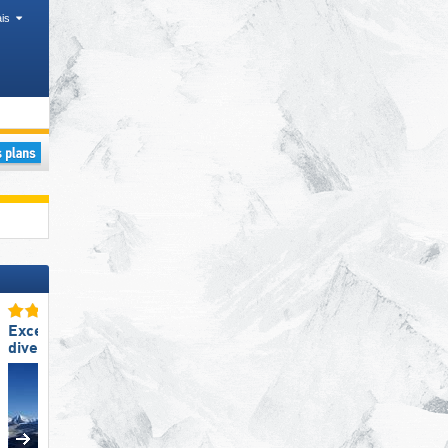
is
Excellente
Excellente
diversité des pistes
taille de domaine skiable