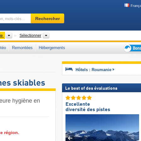
França
Domaine
Rechercher
skiable,
région,
mots-
Pays
Comtés, Régions, Chaîne de montagne
ie
Sélectionner
clés…
téo
Remontées
Hébergements
Bons
plans
séjour
Hôtels : Roumanie
au
ski
es skiables
Le best of des évaluations
leure hygiène en
Excellente
diversité des pistes
e région.