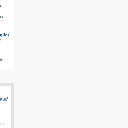
e
es
lio/​
​
es
olo/​
cam