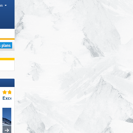
is
Excellent enneigement
Excellente
préparation des pistes