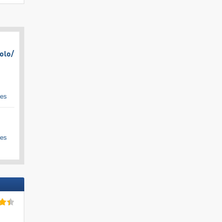
olo/​
ges
ges