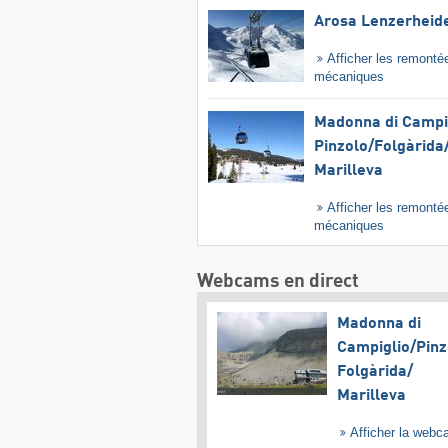
Arosa Lenzerheid
Afficher les remonté
mécaniques
Madonna di Campig
Pinzolo/​Folgàrida/
Marilleva
Afficher les remonté
mécaniques
Webcams en direct
Madonna di
Campiglio/​Pinz
Folgàrida/​
Marilleva
Afficher la web