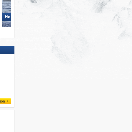
Hohsaas – Saas-Grund
Pizol – Bad Ragaz/​Wang
tion