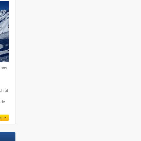
sans
ch et
 de
le