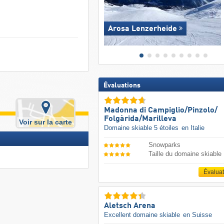
Arosa Lenzerheide
Évaluations
Madonna di Campiglio/​Pinzolo/​
Folgàrida/​Marilleva
Voir sur la carte
Domaine skiable 5 étoiles
en Italie
Snowparks
Taille du domaine skiable
Évalua
Aletsch Arena
Excellent domaine skiable
en Suisse