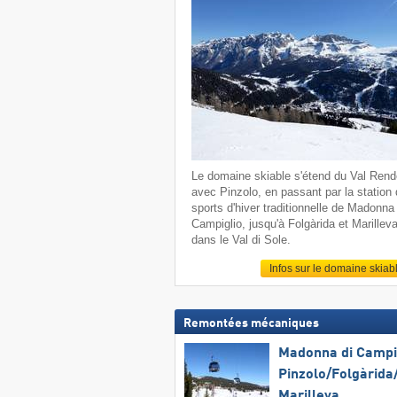
Le domaine skiable s'étend du Val Ren
avec Pinzolo, en passant par la station
sports d'hiver traditionnelle de Madonna 
Campiglio, jusqu'à Folgàrida et Marillev
dans le Val di Sole.
Infos sur le domaine skiab
Remontées mécaniques
Madonna di Campig
Pinzolo/​Folgàrida/
Marilleva