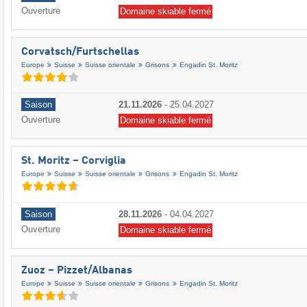
Ouverture
Domaine skiable fermé
Corvatsch/​Furtschellas
Europe
Suisse
Suisse orientale
Grisons
Engadin St. Moritz
Saison
21.11.2026
-
25.04.2027
Ouverture
Domaine skiable fermé
St. Moritz – Corviglia
Europe
Suisse
Suisse orientale
Grisons
Engadin St. Moritz
Saison
28.11.2026
-
04.04.2027
Ouverture
Domaine skiable fermé
Zuoz – Pizzet/​Albanas
Europe
Suisse
Suisse orientale
Grisons
Engadin St. Moritz