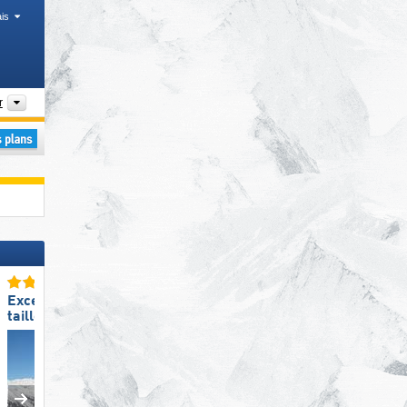
is
tiques
Vallées, Chaînes de montagnes
r
Excellente
Excellent snowpark
taille de domaine skiable