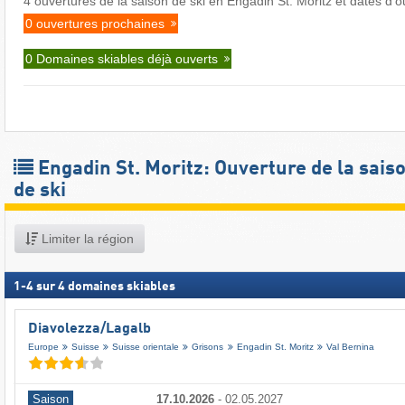
4 ouvertures de la saison de ski en Engadin St. Moritz et dates d'
0 ouvertures prochaines
0 Domaines skiables déjà ouverts
Engadin St. Moritz: Ouverture de la sais
de ski
Limiter la région
1
-
4
sur
4
domaines skiables
Diavolezza/​Lagalb
Europe
Suisse
Suisse orientale
Grisons
Engadin St. Moritz
Val Bernina
Saison
17.10.2026
-
02.05.2027