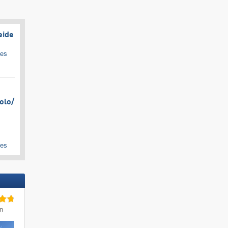
eide
ges
olo/​
ges
in