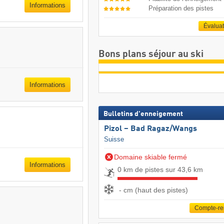
Informations
Préparation des pistes
Évalua
Bons plans séjour au ski
Informations
Bulletins d'enneigement
Pizol – Bad Ragaz/​Wangs
Suisse
Domaine skiable fermé
Informations
0 km de pistes sur 43,6 km
- cm (haut des pistes)
Compte-r