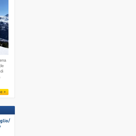
dena
 de
di
a
le
lio/​
​