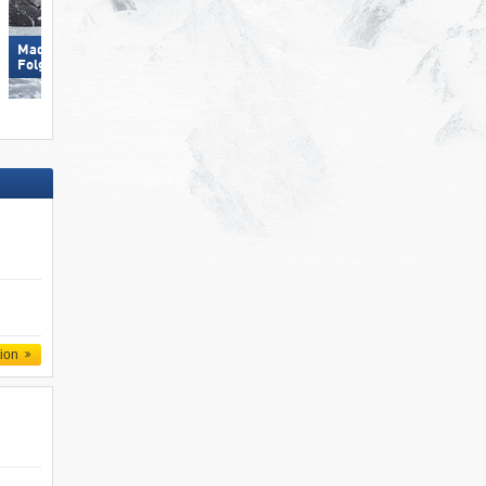
Madonna di Campiglio/​Pinzolo/​
Madonna di Campiglio/​Pinzolo/​
Folgàrida/​Marilleva
Folgàrida/​Marilleva
tion