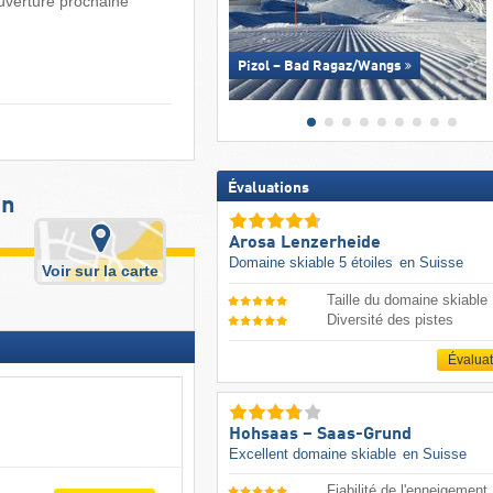
ouverture prochaine
Pizol – Bad Ragaz/​Wangs
Évaluations
on
Arosa Lenzerheide
Domaine skiable 5 étoiles
en Suisse
Voir sur la carte
Taille du domaine skiable
Diversité des pistes
Évalua
Hohsaas – Saas-Grund
Excellent domaine skiable
en Suisse
Fiabilité de l'enneigement