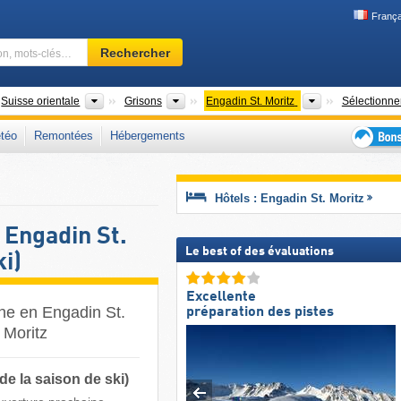
França
Domaine
Rechercher
skiable,
région,
mots-
ys
Grandes régions
Cantons
Régions touris
Suisse orientale
Grisons
Engadin St. Moritz
Sélectionne
clés…
téo
Remontées
Hébergements
Bons
plans
séjour
Hôtels : Engadin St. Moritz
au
ski
 Engadin St.
Le best of des évaluations
i)
Excellente
ine en Engadin St.
préparation des pistes
Moritz ​
de la saison de ski)