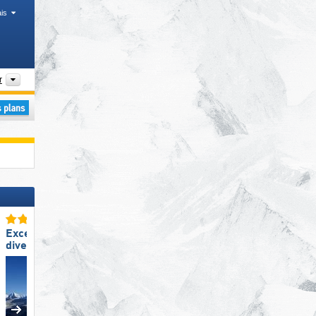
is
tiques
Vallées, Chaînes de montagnes
r
Excellente
Excellent snowpark
diversité des pistes