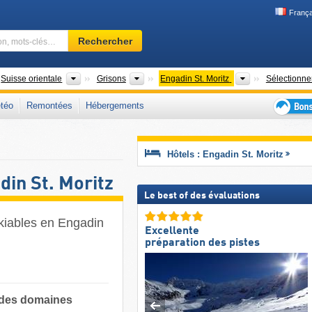
França
Domaine
Rechercher
skiable,
région,
mots-
ys
Grandes régions
Cantons
Régions touris
Suisse orientale
Grisons
Engadin St. Moritz
Sélectionne
clés…
téo
Remontées
Hébergements
Bons
plans
séjour
Hôtels : Engadin St. Moritz
au
ski
in St. Moritz
Le best of des évaluations
skiables en Engadin
Excellente
préparation des pistes
e des domaines