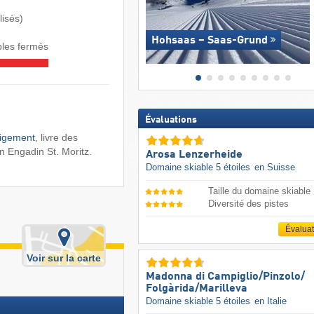
lisés)
Hohsaas – Saas-Grund
les fermés
Évaluations
eigement
, livre des
n Engadin St. Moritz.
Arosa Lenzerheide
Domaine skiable 5 étoiles
en Suisse
Taille du domaine skiable
Diversité des pistes
Évalua
Voir sur la carte
Madonna di Campiglio/​Pinzolo/​
Folgàrida/​Marilleva
Domaine skiable 5 étoiles
en Italie