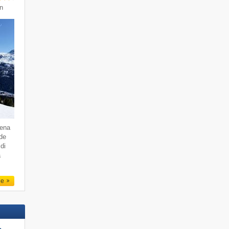
in
dena
 de
di
a
le