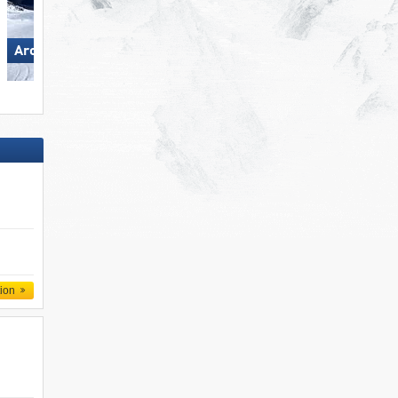
Madonna di Campiglio/​Pinzolo/​
Arosa Lenzerheide
Folgàrida/​Marilleva
tion