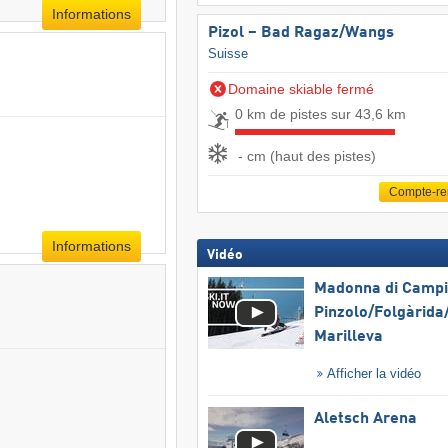
Informations
Pizol – Bad Ragaz/​Wangs
Suisse
Domaine skiable fermé
0 km de pistes sur 43,6 km
- cm (haut des pistes)
Compte-r
Informations
Vidéo
Madonna di Campig
Pinzolo/​Folgàrida/
Marilleva
Afficher la vidéo
Aletsch Arena