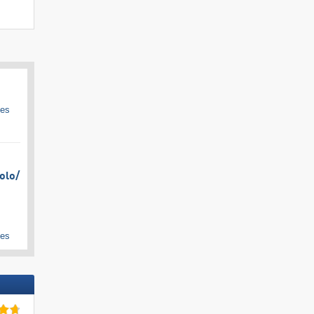
ges
olo/​
ges