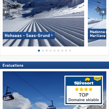
Madonna di 
Hohsaas – Saas-Grund
Marilleva
Évaluations