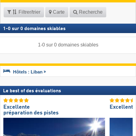
Filtrer/trier
Carte
Recherche
1
-
0
sur
0
domaines skiables
1
-
0
sur
0
domaines skiables
Hôtels : Liban
Le best of des évaluations
Excellente
Excellent
préparation des pistes