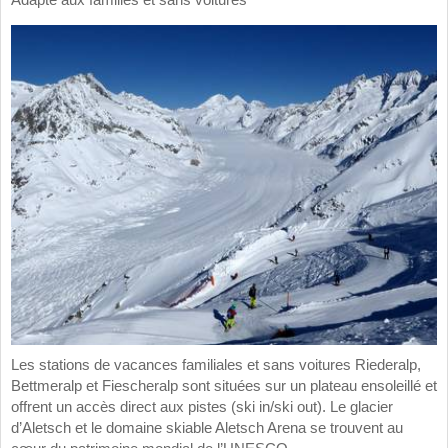
Les stations de vacances familiales et sans voitures Riederalp,
Bettmeralp et Fiescheralp sont situées sur un plateau ensoleillé et
offrent un accès direct aux pistes (ski in/ski out). Le glacier
d’Aletsch et le domaine skiable Aletsch Arena se trouvent au