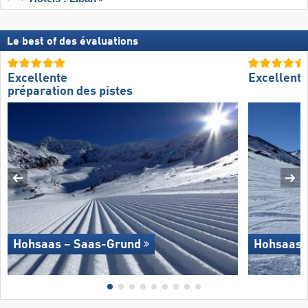
Le best of des évaluations
Excellente
Excellent
préparation des pistes
Hohsaas – Saas-Grund
Hohsaas 