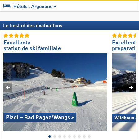
Hôtels : Argentine
Le best of des évaluations
Excellente
Excellente
station de ski familiale
préparatio
Pizol – Bad Ragaz/​Wangs
Wildhaus –