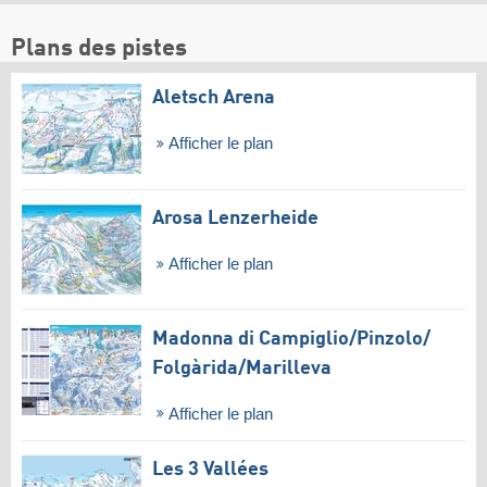
Plans des pistes
Aletsch Arena
Afficher le plan
Arosa Lenzerheide
Afficher le plan
Madonna di Campiglio/​Pinzolo/​
Folgàrida/​Marilleva
Afficher le plan
Les 3 Vallées