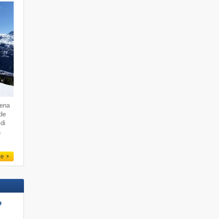
dena
 de
di
a
le
e