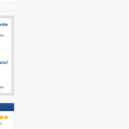
eide
ges
olo/​
ges
in