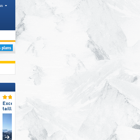
is
s
Excellente
Excellente
taille de domaine skiable
station de ski familiale