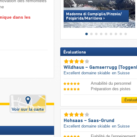
énovation des remontées
ne
Madonna di Campiglio/​Pinzolo/​
nique dans les
Folgàrida/​Marilleva
Évaluations
Wildhaus – Gamserrugg (Toggen
Excellent domaine skiable
en Suisse
Amabilité du personnel
Préparation des pistes
Évalua
Voir sur la carte
Hohsaas – Saas-Grund
Excellent domaine skiable
en Suisse
Fiabilité de l'enneigement