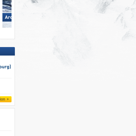
Arosa Lenzerheide
Aletsch Arena
burg)
tion