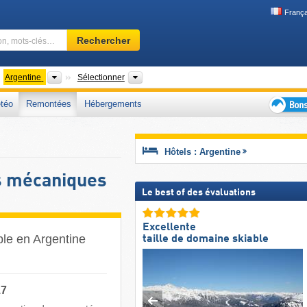
França
Domaine
Rechercher
skiable,
région,
mots-
ntinents
Pays
Chaînes de montagnes, Autres, Province
Argentine
Sélectionner
clés…
téo
Remontées
Hébergements
Bons
plans
séjour
Hôtels : Argentine
au
ski
s mécaniques
Le best of des évaluations
Excellente
ble en Argentine
taille de domaine skiable
17