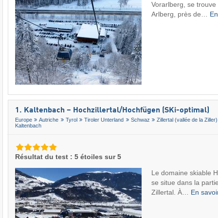
Vorarlberg, se trouve
Arlberg, près de…
En
1. Kaltenbach – Hochzillertal/​Hochfügen (SKi-optimal)
Europe
Autriche
Tyrol
Tiroler Unterland
Schwaz
Zillertal (vallée de la Ziller)
Kaltenbach
Résultat du test : 5 étoiles sur 5
Le domaine skiable H
se situe dans la parti
Zillertal. À…
En savoi