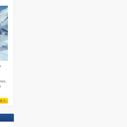
e
rnes,
t
le