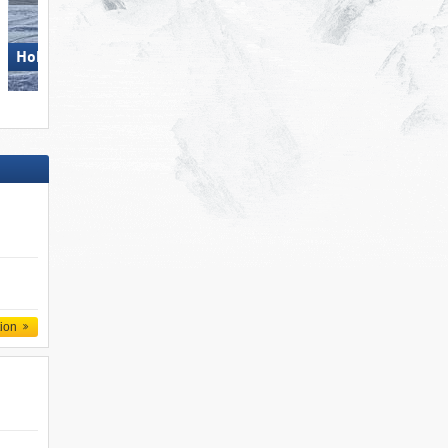
Hohsaas – Saas-Grund
Pizol – Bad Ragaz/​Wangs
tion