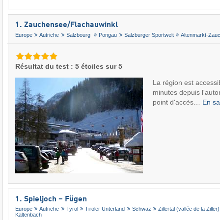
1. Zauchensee/​Flachauwinkl
Europe
Autriche
Salzbourg
Pongau
Salzburger Sportwelt
Altenmarkt-Zau
Résultat du test : 5 étoiles sur 5
La région est access
minutes depuis l'auto
point d'accès…
En sa
1. Spieljoch – Fügen
Europe
Autriche
Tyrol
Tiroler Unterland
Schwaz
Zillertal (vallée de la Ziller)
Kaltenbach