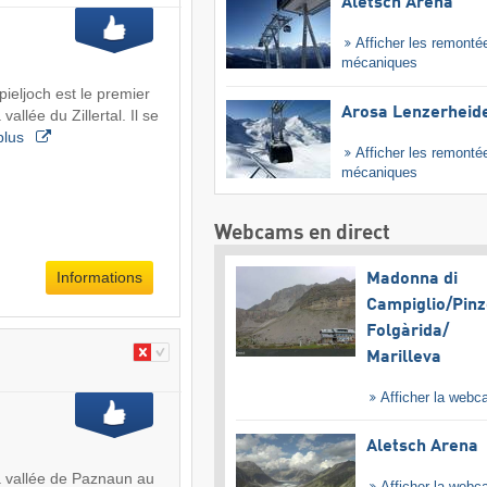
Aletsch Arena
Afficher les remonté
mécaniques
ieljoch est le premier
Arosa Lenzerheid
allée du Zillertal. Il se
plus
Afficher les remonté
mécaniques
Webcams en direct
Informations
Madonna di
Campiglio/​Pinz
Folgàrida/​
Marilleva
Afficher la web
Aletsch Arena
a vallée de Paznaun au
Afficher la web