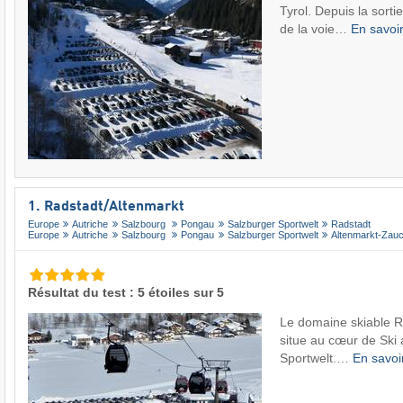
Tyrol. Depuis la sort
de la voie…
En savoi
1. Radstadt/​Altenmarkt
Europe
Autriche
Salzbourg
Pongau
Salzburger Sportwelt
Radstadt
Europe
Autriche
Salzbourg
Pongau
Salzburger Sportwelt
Altenmarkt-Zau
Résultat du test : 5 étoiles sur 5
Le domaine skiable R
situe au cœur de Ski
Sportwelt.…
En savoi