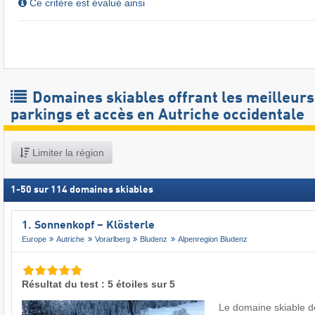
Ce critère est évalué ainsi
Domaines skiables offrant les meilleurs
parkings et accès en Autriche occidentale
Limiter la région
1
-
50
sur
114
domaines skiables
1. Sonnenkopf – Klösterle
Europe
Autriche
Vorarlberg
Bludenz
Alpenregion Bludenz
Résultat du test : 5 étoiles sur 5
Le domaine skiable d