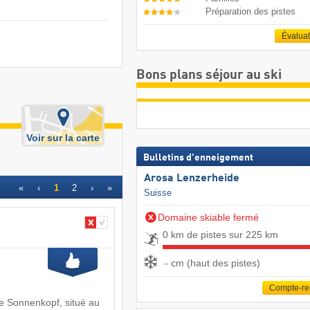
Préparation des pistes
Évalua
Bons plans séjour au ski
Voir sur la carte
Bulletins d'enneigement
Arosa Lenzerheide
«
‹
1
2
›
»
Suisse
Domaine skiable fermé
0 km de pistes sur 225 km
- cm (haut des pistes)
Compte-r
e Sonnenkopf, situé au