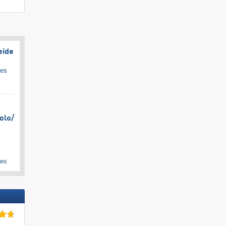
eide
ges
olo/​
ges