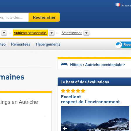
França
Domaine
Rechercher
skiable,
région,
mots-
Pays
Zones régionales
États fédérés (Bundeslä
Autriche occidentale
Sélectionner
clés…
téo
Remontées
Hébergements
Bons
plans
séjour
Hôtels : Autriche occidentale
au
ski
omaines
Le best of des évaluations
Excellent
kings en Autriche
respect de l‘environnement