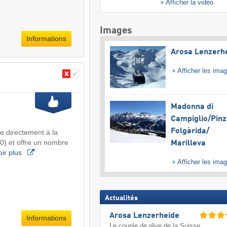
Afficher la vidéo
Images
Informations
Arosa Lenzerh
Afficher les ima
Madonna di
Campiglio/​Pinz
Folgàrida/​
e directement à la
10) et offre un nombre
Marilleva
oir plus
Afficher les ima
Actualités
Arosa Lenzerheide
Informations
Le couple de rêve de la Suisse