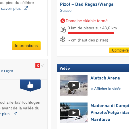
 au pied du célèbre
Pizol – Bad Ragaz/​Wangs
 savoir plus
Suisse
Domaine skiable fermé
0 km de pistes sur 43,6 km
- cm (haut des pistes)
Informations
Compte-r
Vidéo
Fügen-
Aletsch Arena
Afficher la vidéo
ochzillertal/Hochfügen
Madonna di Campig
e avant de la vallée du
Pinzolo/​Folgàrida/
r plus
Marilleva