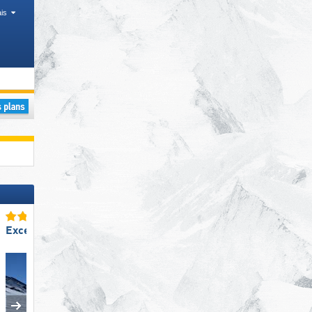
is
nder)
Excellent enneigement
Excellente
préparation des pistes