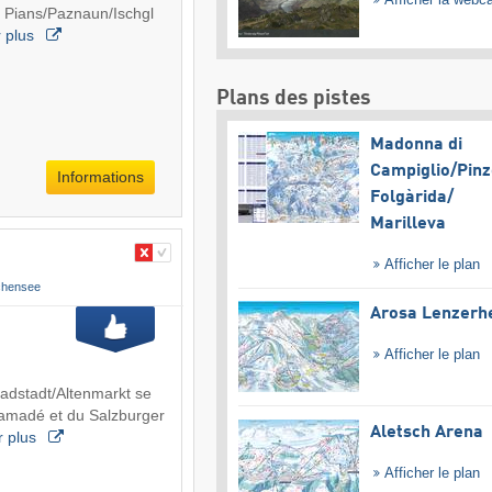
ie Pians/Paznaun/Ischgl
r plus
Plans des pistes
Madonna di
Campiglio/​Pinz
Informations
Folgàrida/​
Marilleva
Afficher le plan
chensee
Arosa Lenzerh
Afficher le plan
adstadt/Altenmarkt se
 amadé et du Salzburger
Aletsch Arena
r plus
Afficher le plan