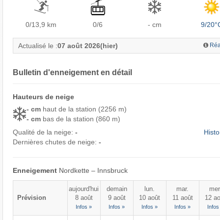
0/13,9
km
0/6
- cm
9/20°
Actualisé le :
07 août 2026
(hier)
Réa
Bulletin d'enneigement en détail
Hauteurs de neige
- cm
haut de la station (2256 m)
- cm
bas de la station (860 m)
Qualité de la neige:
-
Histo
Dernières chutes de neige:
-
Enneigement
Nordkette – Innsbruck
aujourd'hui
demain
lun.
mar.
mer
Prévision
8 août
9 août
10 août
11 août
12 ao
Infos »
Infos »
Infos »
Infos »
Infos