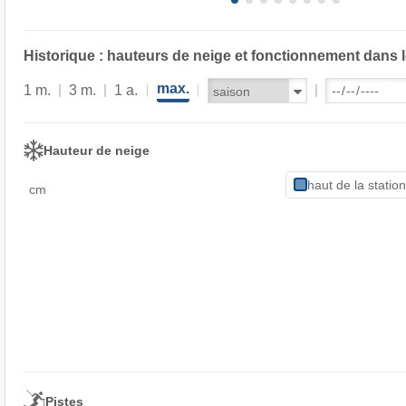
Historique : hauteurs de neige et fonctionnement dans 
max.
1 m.
3 m.
1 a.
Hauteur de neige
haut de la statio
cm
Pistes