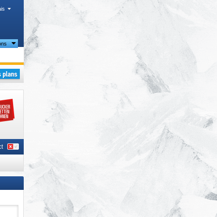
is
ons
uck
,
t