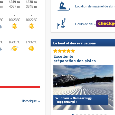
 m
4249 m
4238 m
 m
4087 m
3845 m
Location de matériel de ski
-
-
0°C
10/23°C
10/22°C
Cours de ski
-
-
7°C
16/31°C
17/32°C
Le best of des évaluations
Excellente
préparation des pistes
Wildhaus – Gamserrugg
Historique »
(Toggenburg)