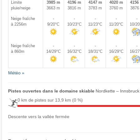
Limite
3985 m
4196 m
4147 m
4020 m
4156
pluie/neige
3663 m
3816 m
3783 m
3760 m
3876
Neige fraîche
-
-
-
-
-
à 2256m
9/20°C
10/23°C
11/23°C
11/20°C
10/2
Neige fraîche
-
-
-
-
-
à 860m
14/29°C
16/32°C
18/31°C
16/29°C
16/2
Météo »
Pistes ouvertes dans le domaine skiable
Nordkette – Innsbruck
0 km de pistes sur 13,9 km
(0 %)
Descente vers la vallée fermée