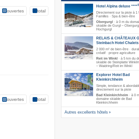
Hotel Alpina deluxe ****
ouvertes
total
Directement sur la piste à 1
Familles · Spa & bien-être
Obergurgl
·
à 0 m du doma
skiable de Gurgl – Obergurg
Hochgurgl
RELAIS & CHÂTEAUX G
Steinbach Hotel Chalet
2 000 m² de bien-être · dura
créatif · propre agriculture
Reit im Winkl
·
à 5 km du 
skiable de Steinplatte Wink
– Waidring/​Reit im Winkl
Explorer Hotel Bad
Kleinkirchheim
Simple, tendance & abordabl
directement sur la piste
Bad Kleinkirchheim
·
à 0 
domaine skiable de Bad
ouvertes
total
Kleinkirchheim
Autres excellents hôtels