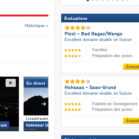
Évaluations
Historique »
Pizol – Bad Ragaz/​Wangs
Excellent domaine skiable
en Suisse
Familles
Préparation des pistes
Évalua
En direct
Hohsaas – Saas-Grund
Excellent domaine skiable
en Suisse
Fiabilité de l'enneigement
Préparation des pistes
Livestream
Livestream & 360°
Évalua
Nordkette - FlyingC
ruck
Hafelekar (2 256 m) – Innsbruck
Innsbruck