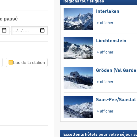
Régions touristiques
Interlaken
le passé
afficher
-
Liechtenstein
afficher
n
bas de la station
Gröden (Val Garde
afficher
Saas-Fee/​Saastal
afficher
Excellents hôtels pour votre séjour au