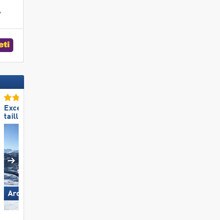
Excellente
Excellent snowpark
taille de domaine skiable
Madonna di Campiglio/​Pinzolo/​
Arosa Lenzerheide
Folgàrida/​Marilleva