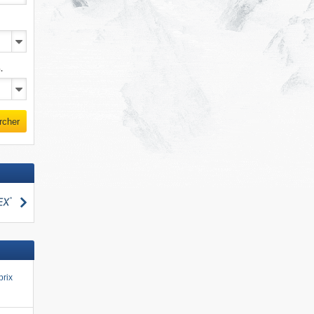
.
rcher
Rechercher
cher
prix