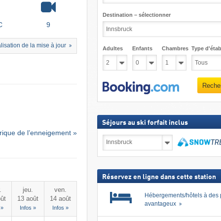
Destination – sélectionner
C
9
lisation de la mise à jour
Adultes
Enfants
Chambres
Type d'étab
Reche
Séjours au ski forfait inclus
rique de l’enneigement »
Séjours
au
ski
Recher
forfait
inclus
Réservez en ligne dans cette station
.
jeu.
ven.
Hébergements/hôtels à des 
ût
13 août
14 août
avantageux
 »
Infos »
Infos »