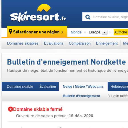
skiresort
Continents
Sélectionner une région
Monde
Europe
Autriche
Ce domaine skiable se situe aussi dans :
Inn
Domaines skiables
Évaluations
Comparaison
Enneigement
Mé
Unterinntal (basse vallée de l'Inn)
,
Freizeittic
Alpes nord-orientales
,
Autriche occidentale
,
Union européenne
Bulletin d'enneigement Nordkette
Hauteur de neige, état de fonctionnement et historique de l’enne
Domaine skiable
Évaluation
Neige / Météo / Webcams
Hébergeme
Bulletin d’enneigement
Bulletin mét
Domaine skiable fermé
Ouverture de saison prévue:
19 déc. 2026