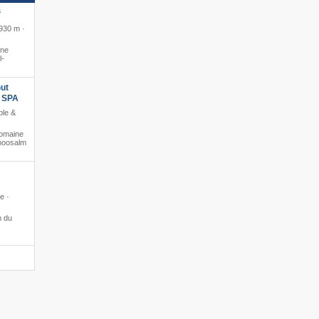
S
 930 m ·
ine
l-
ut
s SPA
ble &
domaine
lmoosalm
e ·
m du