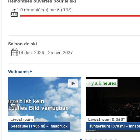
Remontées ouvertes pour le ski
0 remontée(s) sur 6
(0 %)
Saison de ski
19 déc. 2026 - 25 avr. 2027
Webcams
il y a 6 heures
Livestream
Livestream & 360°
Seegrube (1 905 m) – Innsbruck
Hungerburg (870 m) – Innsb