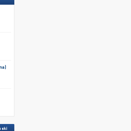
na)
 ski