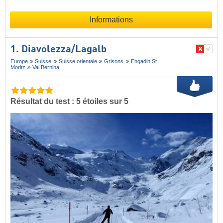
Informations
1. Diavolezza/​Lagalb
Europe
Suisse
Suisse orientale
Grisons
Engadin St.
Moritz
Val Bernina
Résultat du test : 5 étoiles sur 5