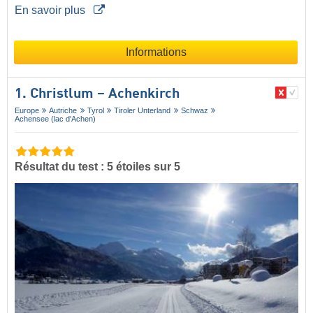
En savoir plus
Informations
1. Christlum – Achenkirch
Europe
Autriche
Tyrol
Tiroler Unterland
Schwaz
Achensee (lac d'Achen)
Résultat du test : 5 étoiles sur 5