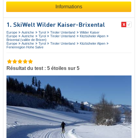
Informations
1. SkiWelt Wilder Kaiser-Brixental
Europe
Autriche
Tyrol
Tiroler Unterland
Wilder Kaiser
Europe
Autriche
Tyrol
Tiroler Unterland
Kitzbüheler Alpen
Brixental (vallée de Brixen)
Europe
Autriche
Tyrol
Tiroler Unterland
Kitzbüheler Alpen
Ferienregion Hohe Salve
Résultat du test : 5 étoiles sur 5