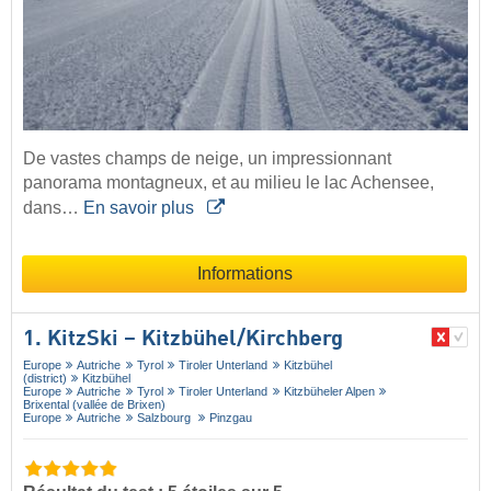
De vastes champs de neige, un impressionnant
panorama montagneux, et au milieu le lac Achensee,
dans…
En savoir plus
Informations
1. KitzSki – Kitzbühel/​Kirchberg
Europe
Autriche
Tyrol
Tiroler Unterland
Kitzbühel
(district)
Kitzbühel
Europe
Autriche
Tyrol
Tiroler Unterland
Kitzbüheler Alpen
Brixental (vallée de Brixen)
Europe
Autriche
Salzbourg
Pinzgau