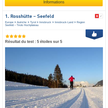
Informations
1. Rosshütte – Seefeld
Europe
Autriche
Tyrol
Innsbruck
Innsbruck-Land
Region
Seefeld – Tirols Hochplateau
Résultat du test : 5 étoiles sur 5