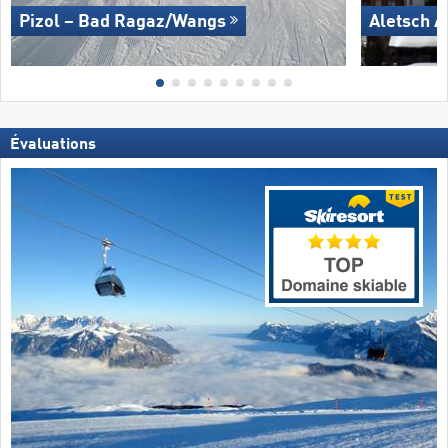
Pizol – Bad Ragaz/​Wangs
Aletsch A
Évaluations