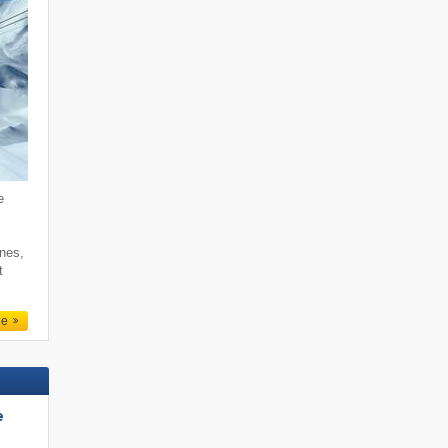
e
rnes,
t
le
e