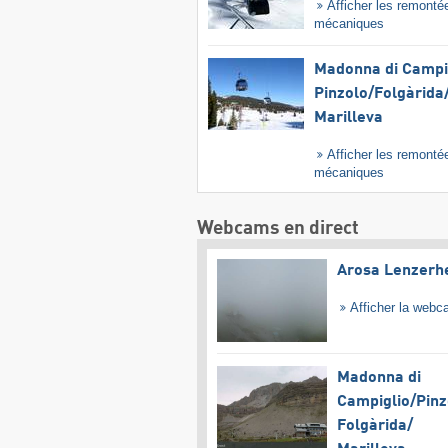
Afficher les remonté
mécaniques
Madonna di Campig
Pinzolo/​Folgàrida/
Marilleva
Afficher les remonté
mécaniques
Webcams en direct
Arosa Lenzerh
Afficher la web
Madonna di
Campiglio/​Pinz
Folgàrida/​