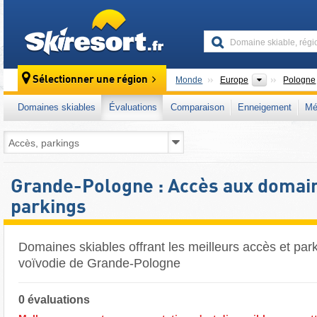
skiresort
Continents
Sélectionner une région
Monde
Europe
Pologne
Domaines skiables
Évaluations
Comparaison
Enneigement
Mé
Grande-Pologne : Accès aux domain
parkings
Domaines skiables offrant les meilleurs accès et par
voïvodie de Grande-Pologne
0 évaluations