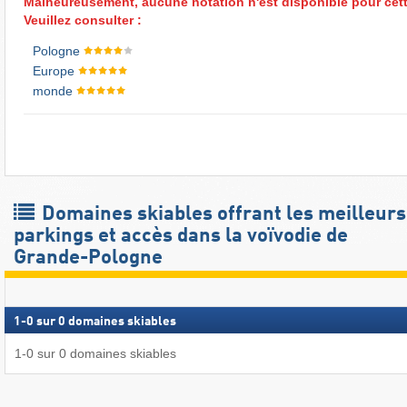
Malheureusement, aucune notation n'est disponible pour cett
Veuillez consulter :
Pologne
Europe
monde
Domaines skiables offrant les meilleurs
parkings et accès dans la voïvodie de
Grande-Pologne
1
-
0
sur
0
domaines skiables
1
-
0
sur
0
domaines skiables