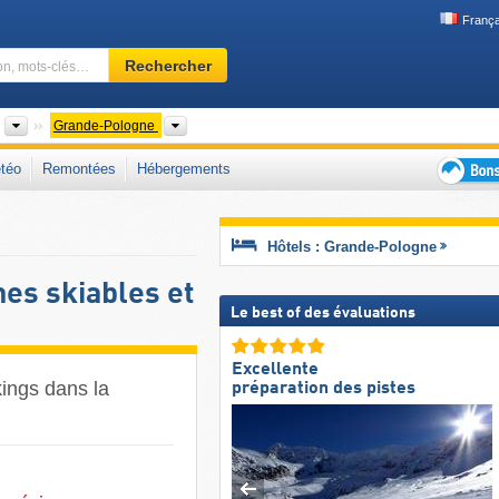
França
Domaine
Rechercher
skiable,
région,
mots-
Pays
Voïvodies
Grande-Pologne
clés…
téo
Remontées
Hébergements
Bons
plans
séjour
Hôtels : Grande-Pologne
au
ski
es skiables et
Le best of des évaluations
Excellente
kings dans la
préparation des pistes