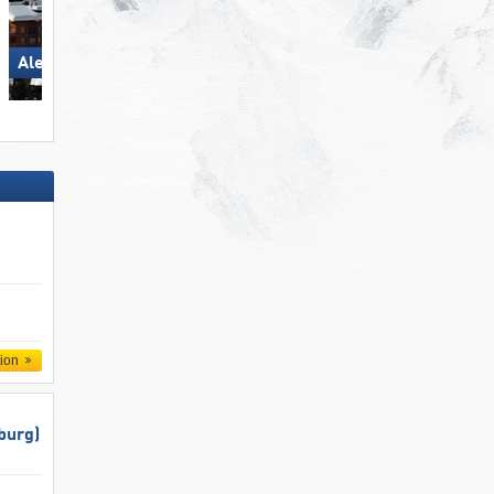
Aletsch Arena
Arosa Lenzerheide
tion
burg)