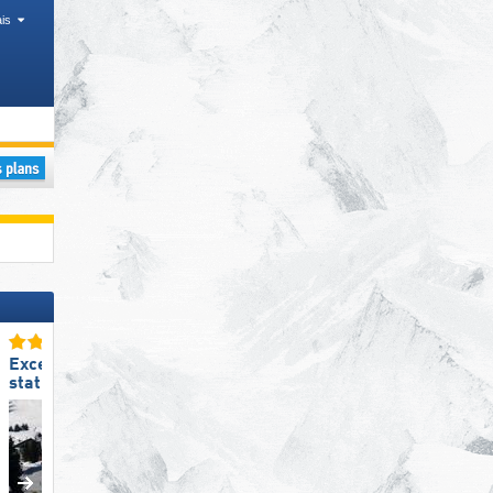
is
Excellente
Excellente
station de ski familiale
taille de domaine skiable