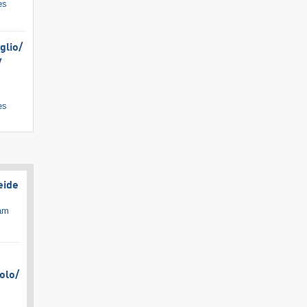
es
lio/​
​
es
eide
cam
olo/​