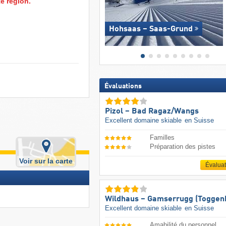
e région.
Hohsaas – Saas-Grund
Évaluations
Pizol – Bad Ragaz/​Wangs
Excellent domaine skiable
en Suisse
Familles
Préparation des pistes
Voir sur la carte
Évalua
Wildhaus – Gamserrugg (Toggen
Excellent domaine skiable
en Suisse
Amabilité du personnel