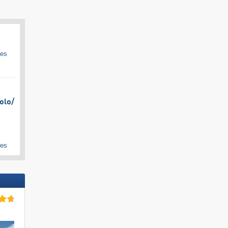
ges
olo/​
ges