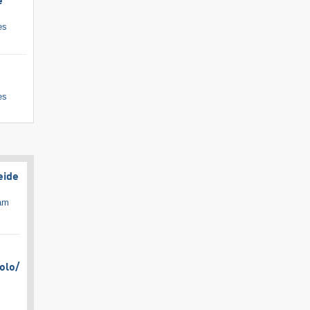
e
es
es
eide
cam
olo/​