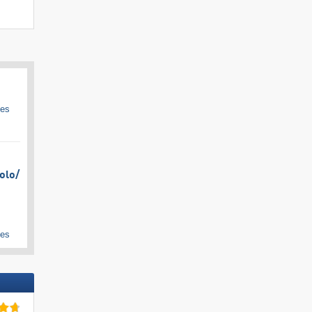
ges
olo/​
ges