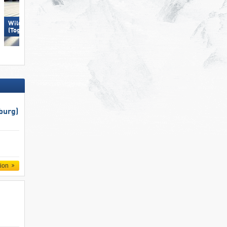
Wildhaus – Gamserrugg
Hohsaas – Saas-Grund
(Toggenburg)
burg)
tion