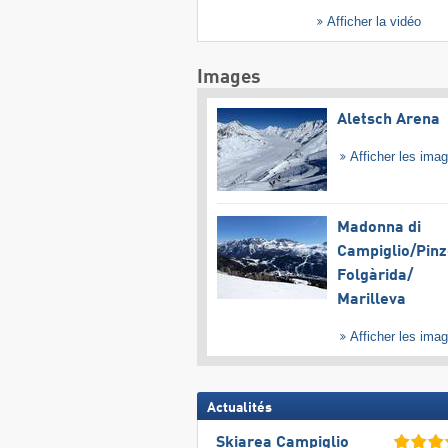
Afficher la vidéo
Images
Aletsch Arena
Afficher les ima
Madonna di
Campiglio/​Pinz
Folgàrida/​
Marilleva
Afficher les ima
Actualités
Skiarea Campiglio