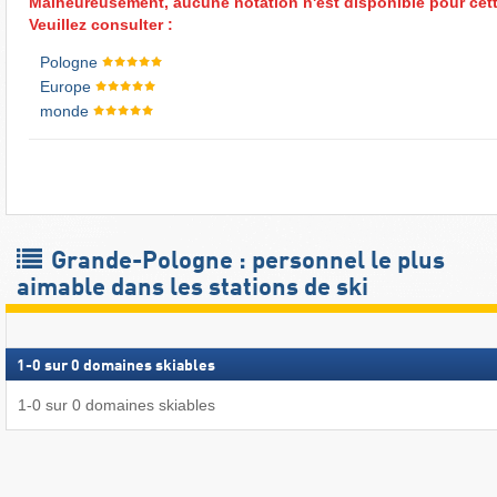
Malheureusement, aucune notation n'est disponible pour cett
Veuillez consulter :
Pologne
Europe
monde
Grande-Pologne : personnel le plus
aimable dans les stations de ski
1
-
0
sur
0
domaines skiables
1
-
0
sur
0
domaines skiables