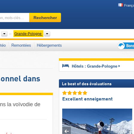
França
Domaine
Rechercher
skiable,
région,
mots-
Pays
Voïvodies
Grande-Pologne
clés…
téo
Remontées
Hébergements
Bons
plans
séjour
Hôtels : Grande-Pologne
au
ski
sonnel dans
Le best of des évaluations
Excellent enneigement
ns la voïvodie de