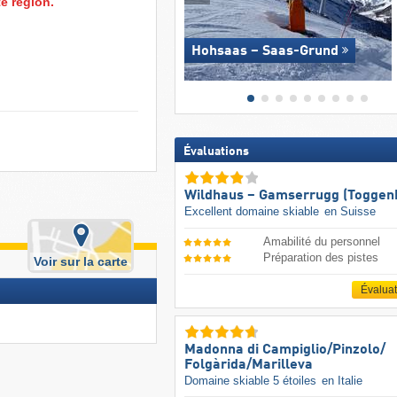
e région.
Hohsaas – Saas-Grund
Évaluations
Wildhaus – Gamserrugg (Toggen
Excellent domaine skiable
en Suisse
Amabilité du personnel
Préparation des pistes
Voir sur la carte
Évalua
Madonna di Campiglio/​Pinzolo/​
Folgàrida/​Marilleva
Domaine skiable 5 étoiles
en Italie