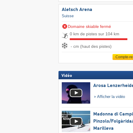
Aletsch Arena
Suisse
Domaine skiable fermé
0 km de pistes sur 104 km
- cm (haut des pistes)
Compte-r
Vidéo
Arosa Lenzerheid
Afficher la vidéo
Madonna di Campig
Pinzolo/​Folgàrida/
Marilleva