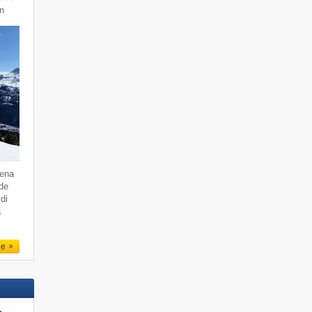
in
dena
 de
di
a
le