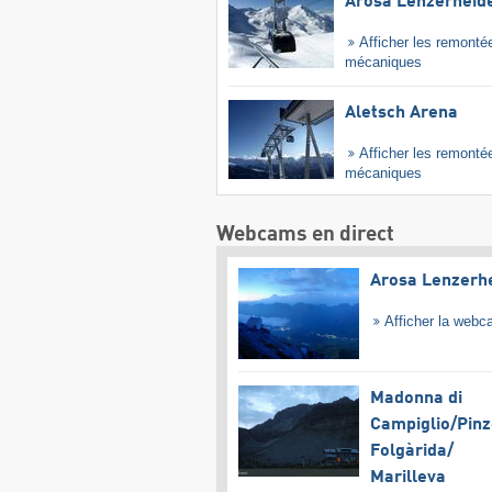
Arosa Lenzerheid
Afficher les remonté
mécaniques
Aletsch Arena
Afficher les remonté
mécaniques
Webcams en direct
Arosa Lenzerh
Afficher la web
Madonna di
Campiglio/​Pinz
Folgàrida/​
Marilleva