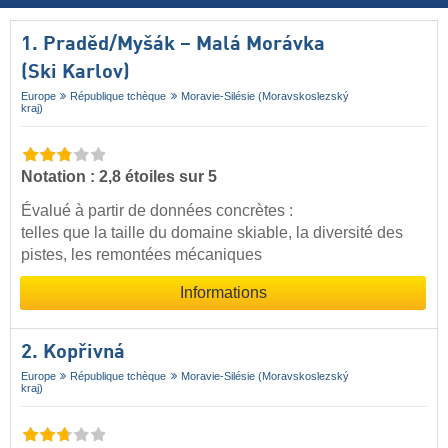
1. Praděd/​Myšák – Malá Morávka
(Ski Karlov)
Europe
République tchèque
Moravie-Silésie (Moravskoslezský
kraj)
Notation : 2,8 étoiles sur 5
Évalué à partir de données concrètes :
telles que la taille du domaine skiable, la diversité des
pistes, les remontées mécaniques
Informations
2. Kopřivná
Europe
République tchèque
Moravie-Silésie (Moravskoslezský
kraj)