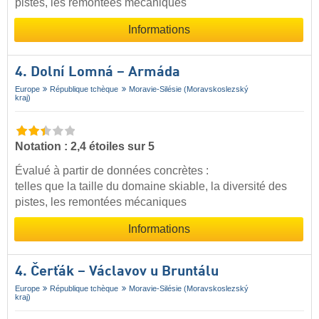
pistes, les remontées mécaniques
Informations
4. Dolní Lomná – Armáda
Europe
République tchèque
Moravie-Silésie (Moravskoslezský
kraj)
Notation : 2,4 étoiles sur 5
Évalué à partir de données concrètes :
telles que la taille du domaine skiable, la diversité des
pistes, les remontées mécaniques
Informations
4. Čerťák – Václavov u Bruntálu
Europe
République tchèque
Moravie-Silésie (Moravskoslezský
kraj)