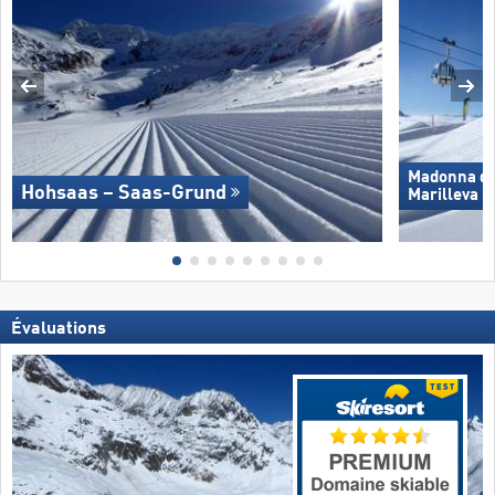
Madonna di 
Hohsaas – Saas-Grund
Marilleva
Évaluations