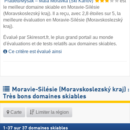
​
Praděd/​Myšák – Malá Morávka (Ski Karlov)
est
le meilleur domaine skiable en Moravie-Silésie
(Moravskoslezský kraj). Il a reçu, avec 2,8 étoiles sur 5, la
meilleure évaluation en Moravie-Silésie (Moravskoslezský
kraj).
Évalué par Skiresort.fr, le plus grand portail au monde
d'évaluations et de tests relatifs aux domaines skiables.
Ce critère est évalué ainsi
Moravie-Silésie (Moravskoslezský kraj) :
Très bons domaines skiables
Carte
Limiter la région
1
-
37
sur
37
domaines skiables