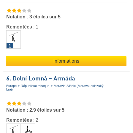
Notation : 3 étoiles sur 5
Remontées
:
1
1
Informations
6. Dolní Lomná – Armáda
Europe
République tchèque
Moravie-Silésie (Moravskoslezský
kraj)
Notation : 2,9 étoiles sur 5
Remontées
:
2