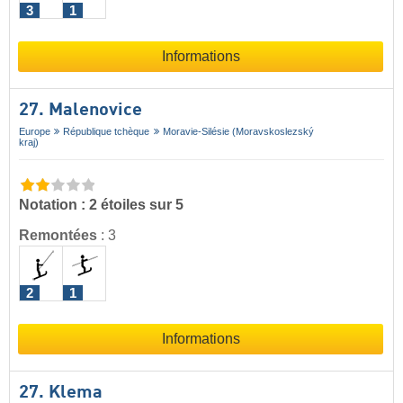
3
1
Informations
27. Malenovice
Europe
République tchèque
Moravie-Silésie (Moravskoslezský
kraj)
Notation : 2 étoiles sur 5
Remontées
:
3
2
1
Informations
27. Klema