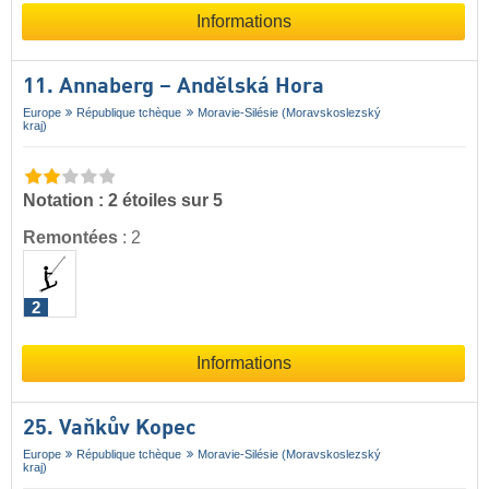
Informations
11. Annaberg – Andělská Hora
Europe
République tchèque
Moravie-Silésie (Moravskoslezský
kraj)
Notation : 2 étoiles sur 5
Remontées
:
2
2
Informations
25. Vaňkův Kopec
Europe
République tchèque
Moravie-Silésie (Moravskoslezský
kraj)