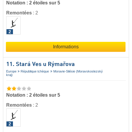
Notation : 2 étoiles sur 5
Remontées
:
2
2
Informations
11. Stará Ves u Rýmařova
Europe
République tchèque
Moravie-Silésie (Moravskoslezský
kraj)
Notation : 2 étoiles sur 5
Remontées
:
2
2