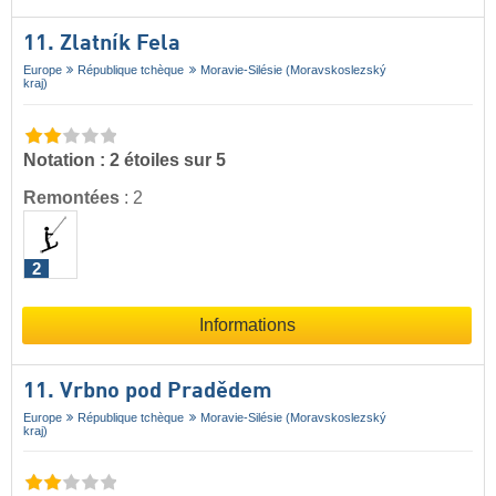
11. Zlatník Fela
Europe
République tchèque
Moravie-Silésie (Moravskoslezský
kraj)
Notation : 2 étoiles sur 5
Remontées
:
2
2
Informations
11. Vrbno pod Pradědem
Europe
République tchèque
Moravie-Silésie (Moravskoslezský
kraj)