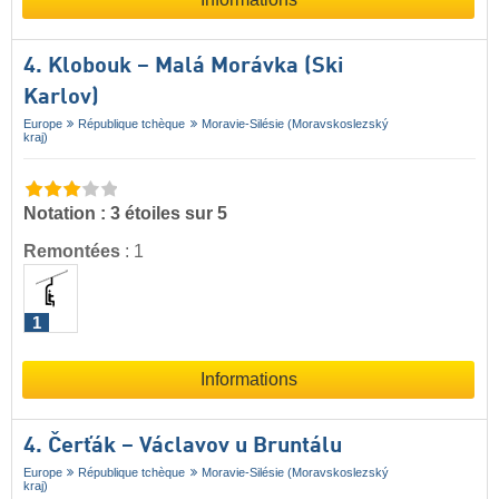
4. Klobouk – Malá Morávka (Ski
Karlov)
Europe
République tchèque
Moravie-Silésie (Moravskoslezský
kraj)
Notation : 3 étoiles sur 5
Remontées
:
1
1
Informations
4. Čerťák – Václavov u Bruntálu
Europe
République tchèque
Moravie-Silésie (Moravskoslezský
kraj)