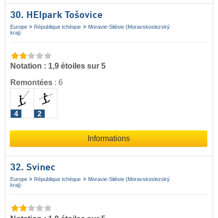
30. HEIpark Tošovice
Europe
République tchèque
Moravie-Silésie (Moravskoslezský
kraj)
Notation : 1,9 étoiles sur 5
Remontées
:
6
4
2
Informations
32. Svinec
Europe
République tchèque
Moravie-Silésie (Moravskoslezský
kraj)