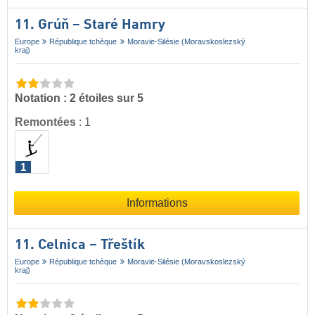
11. Grúň – Staré Hamry
Europe
République tchèque
Moravie-Silésie (Moravskoslezský
kraj)
Notation : 2 étoiles sur 5
Remontées
:
1
1
Informations
11. Celnica – Třeštík
Europe
République tchèque
Moravie-Silésie (Moravskoslezský
kraj)