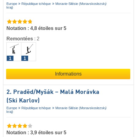
Europe
République tchèque
Moravie-Silésie (Moravskoslezský
kraj)
Notation : 4,8 étoiles sur 5
Remontées
:
2
1
1
Informations
2. Praděd/​Myšák – Malá Morávka
(Ski Karlov)
Europe
République tchèque
Moravie-Silésie (Moravskoslezský
kraj)
Notation : 3,9 étoiles sur 5