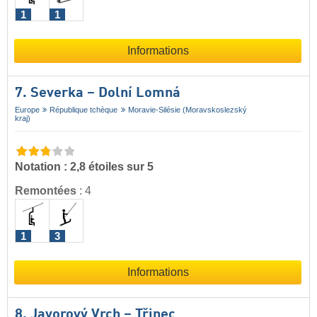
1
1
Informations
7. Severka – Dolní Lomná
Europe
République tchèque
Moravie-Silésie (Moravskoslezský
kraj)
Notation : 2,8 étoiles sur 5
Remontées
:
4
1
3
Informations
8. Javorový Vrch – Třinec