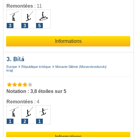
Remontées
:
11
3
3
5
Informations
3. Bílá
Europe
République tchèque
Moravie-Silésie (Moravskoslezský
kraj)
Notation : 3,8 étoiles sur 5
Remontées
:
4
1
2
1
Informations