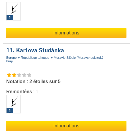
1
Informations
11. Karlova Studánka
Europe
République tchèque
Moravie-Silésie (Moravskoslezský
kraj)
Notation : 2 étoiles sur 5
Remontées
:
1
1
Informations