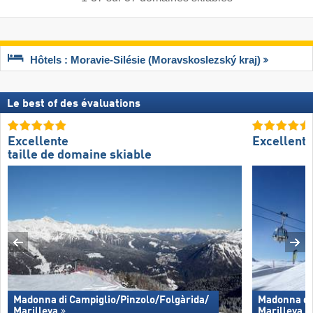
Hôtels : Moravie-Silésie (Moravskoslezský kraj)
Le best of des évaluations
Excellente
Excellent
taille de domaine skiable
Madonna di Campiglio/​Pinzolo/​Folgàrida/​
Madonna di 
Marilleva
Marilleva