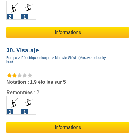
2
1
Informations
30. Visalaje
Europe
République tchèque
Moravie-Silésie (Moravskoslezský
kraj)
Notation : 1,9 étoiles sur 5
Remontées
:
2
1
1
Informations