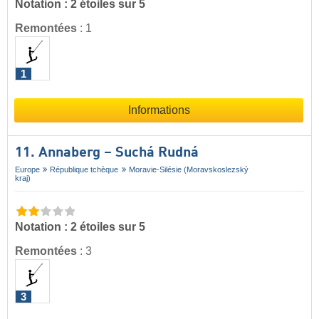
Notation : 2 étoiles sur 5
Remontées
:
1
1
Informations
11. Annaberg – Suchá Rudná
Europe
République tchèque
Moravie-Silésie (Moravskoslezský
kraj)
Notation : 2 étoiles sur 5
Remontées
:
3
3