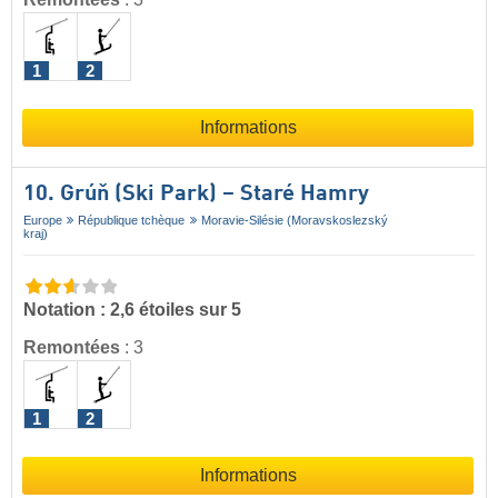
1
2
Informations
10. Grúň (Ski Park) – Staré Hamry
Europe
République tchèque
Moravie-Silésie (Moravskoslezský
kraj)
Notation : 2,6 étoiles sur 5
Remontées
:
3
1
2
Informations