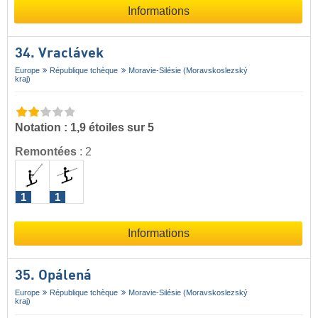
Informations
34. Vraclávek
Europe
République tchèque
Moravie-Silésie (Moravskoslezský
kraj)
Notation : 1,9 étoiles sur 5
Remontées
:
2
1
1
Informations
35. Opálená
Europe
République tchèque
Moravie-Silésie (Moravskoslezský
kraj)