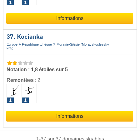
1
1
Informations
37. Kocianka
Europe
République tchèque
Moravie-Silésie (Moravskoslezský
kraj)
Notation : 1,8 étoiles sur 5
Remontées
:
2
1
1
Informations
1
-
37
sur
37
domaines skiables