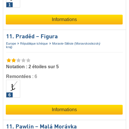
1
Informations
11. Praděd – Figura
Europe
République tchèque
Moravie-Silésie (Moravskoslezský
kraj)
Notation : 2 étoiles sur 5
Remontées
:
6
6
Informations
11. Pawlin – Malá Morávka