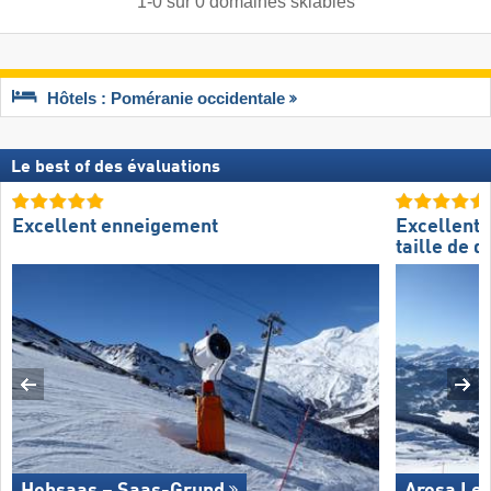
1
-
0
sur
0
domaines skiables
Hôtels : Poméranie occidentale
Le best of des évaluations
Excellent enneigement
Excellente
taille de 