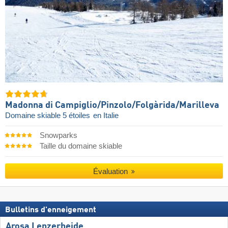
Madonna di Campiglio/​Pinzolo/​Folgàrida/​Marilleva
Domaine skiable 5 étoiles
en Italie
Snowparks
Taille du domaine skiable
Évaluation
Bulletins d'enneigement
Arosa Lenzerheide