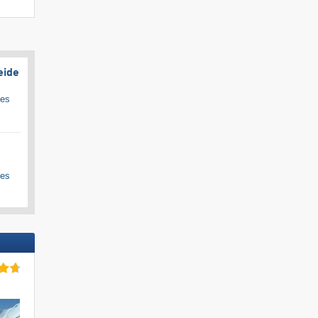
eide
ges
ges