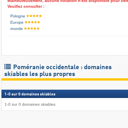
Malheureusement, aucune notation n'est disponible pour cett
Veuillez consulter :
Pologne
Europe
monde
Poméranie occidentale : domaines
skiables les plus propres
1
-
0
sur
0
domaines skiables
1
-
0
sur
0
domaines skiables