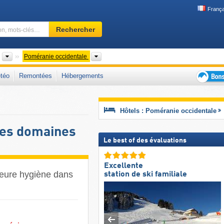
França
Domaine
Rechercher
skiable,
région,
mots-
Pays
Voïvodies
Poméranie occidentale
clés…
téo
Remontées
Hébergements
Bons
plans
séjour
Hôtels : Poméranie occidentale
au
ski
des domaines
Le best of des évaluations
Excellente
lleure hygiène dans
station de ski familiale