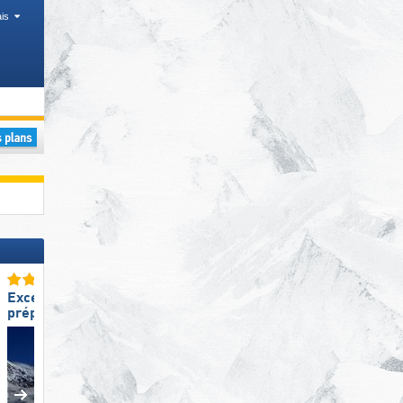
is
Excellente
Excellente
préparation des pistes
diversité des pistes