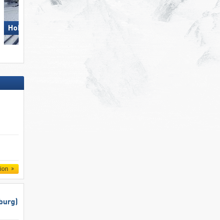
Hohsaas – Saas-Grund
Arosa Lenzerheide
tion
burg)