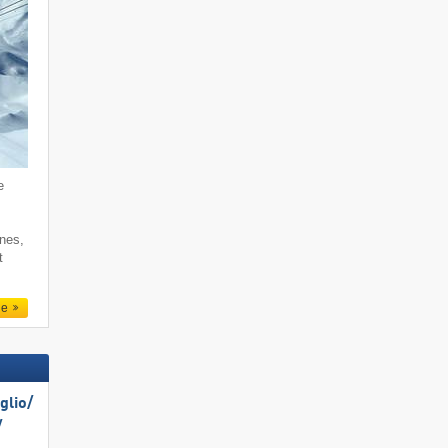
e
rnes,
t
le
lio/​
​