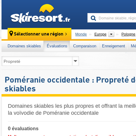
skiresort
Continents
Sélectionner une région
Monde
Europe
Pologne
Domaines skiables
Évaluations
Comparaison
Enneigement
Mé
Poméranie occidentale : Propreté 
skiables
Domaines skiables les plus propres et offrant la mei
la voïvodie de Poméranie occidentale
0 évaluations