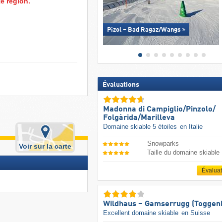
e région.
Pizol – Bad Ragaz/​Wangs
Évaluations
Madonna di Campiglio/​Pinzolo/​
Folgàrida/​Marilleva
Domaine skiable 5 étoiles
en Italie
Snowparks
Voir sur la carte
Taille du domaine skiable
Évalua
Wildhaus – Gamserrugg (Toggen
Excellent domaine skiable
en Suisse