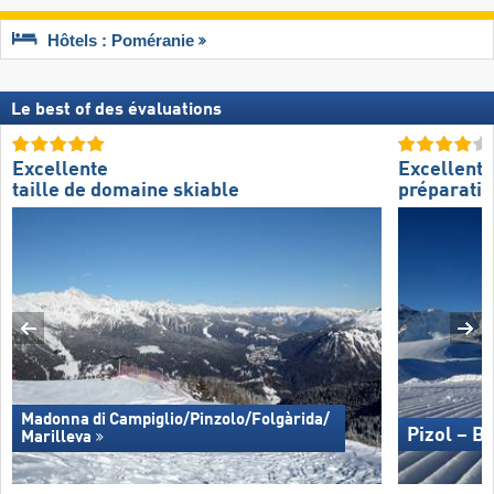
Hôtels : Poméranie
Le best of des évaluations
Excellente
Excellente
taille de domaine skiable
préparatio
Madonna di Campiglio/​Pinzolo/​Folgàrida/​
Pizol – B
Marilleva