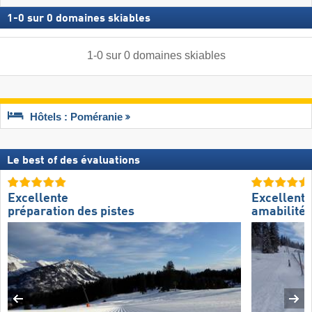
1
-
0
sur
0
domaines skiables
1
-
0
sur
0
domaines skiables
Hôtels : Poméranie
Le best of des évaluations
Excellente
Excellente
préparation des pistes
amabilité 