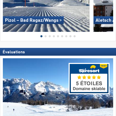
Pizol – Bad Ragaz/​Wangs
Aletsch A
Évaluations