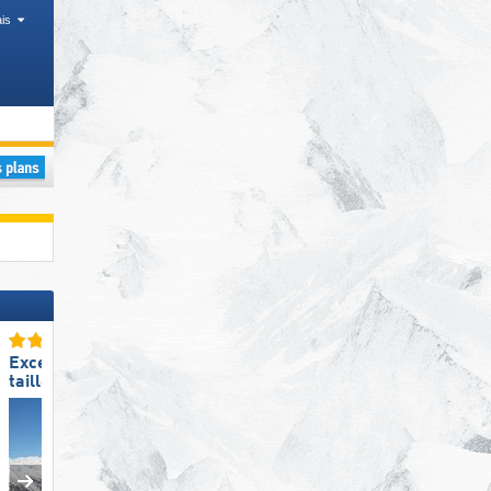
is
, Régions
Excellente
Excellent enneigement
taille de domaine skiable