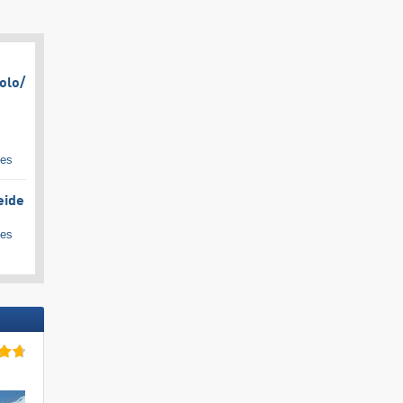
olo/​
ges
eide
ges