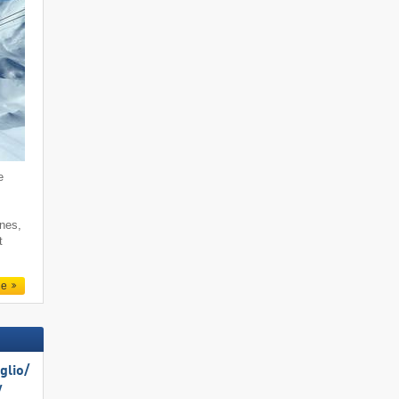
e
rnes,
t
le
lio/​
​