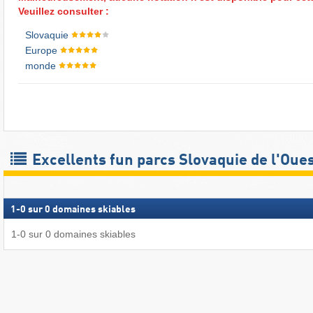
Veuillez consulter :
Slovaquie
Europe
monde
Excellents fun parcs Slovaquie de l'Oue
1
-
0
sur
0
domaines skiables
1
-
0
sur
0
domaines skiables