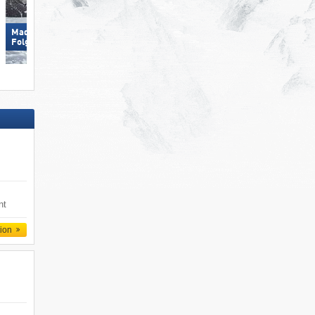
Madonna di Campiglio/​Pinzolo/​
Hohsaas – Saas-Grund
Folgàrida/​Marilleva
nt
tion