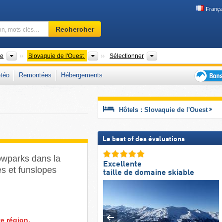
França
Domaine
Rechercher
skiable,
région,
mots-
Pays
Zones régionales
Chaînes de montagnes
ie
Slovaquie de l'Ouest
Sélectionner
clés…
téo
Remontées
Hébergements
Bons
plans
séjour
Hôtels : Slovaquie de l'Ouest
au
ski
Le best of des évaluations
owparks dans la
Excellente
es et funslopes
taille de domaine skiable
e région.