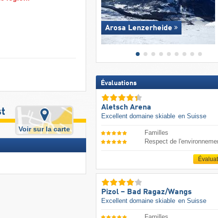
Arosa Lenzerheide
Évaluations
Aletsch Arena
st
Excellent domaine skiable
en Suisse
Voir sur la carte
Familles
Respect de l'environneme
Évalua
Pizol – Bad Ragaz/​Wangs
Excellent domaine skiable
en Suisse
Familles