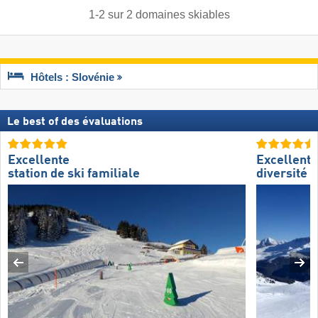
1
-
2
sur
2
domaines skiables
Hôtels : Slovénie
Le best of des évaluations
Excellente
Excellente
station de ski familiale
diversité d