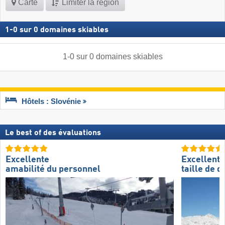
Carte
Limiter la région
1
-
0
sur
0
domaines skiables
1
-
0
sur
0
domaines skiables
Hôtels : Slovénie
Le best of des évaluations
Excellente
Excellente
amabilité du personnel
taille de 