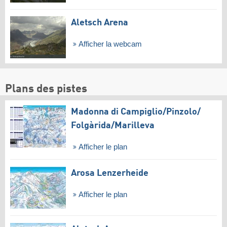
Aletsch Arena
Afficher la webcam
Plans des pistes
Madonna di Campiglio/​Pinzolo/​
Folgàrida/​Marilleva
Afficher le plan
Arosa Lenzerheide
Afficher le plan