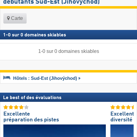
débutants Sud-Est (Jihovýchod)
Carte
1
-
0
sur
0
domaines skiables
1
-
0
sur
0
domaines skiables
Hôtels : Sud-Est (Jihovýchod)
Le best of des évaluations
Excellente
Excellente
préparation des pistes
diversité d