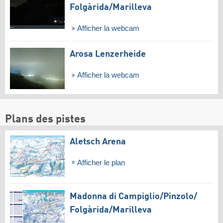
Folgàrida/​Marilleva
Afficher la webcam
Arosa Lenzerheide
Afficher la webcam
Plans des pistes
Aletsch Arena
Afficher le plan
Madonna di Campiglio/​Pinzolo/​
Folgàrida/​Marilleva