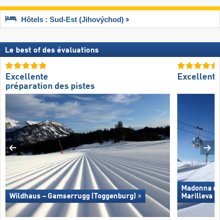
Hôtels : Sud-Est (Jihovýchod)
Le best of des évaluations
Excellente
Excellent
préparation des pistes
Madonna di 
Wildhaus – Gamserrugg (Toggenburg)
Marilleva