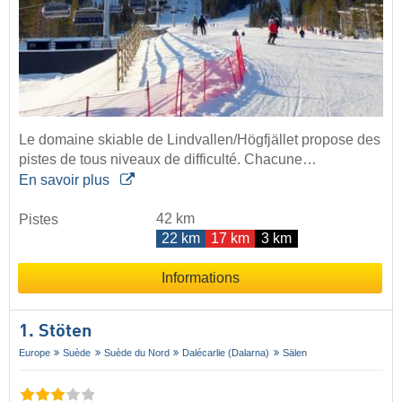
Le domaine skiable de Lindvallen/Högfjället propose des
pistes de tous niveaux de difficulté. Chacune…
En savoir plus
42 km
Pistes
22 km
17 km
3 km
Informations
1. Stöten
Europe
Suède
Suède du Nord
Dalécarlie (Dalarna)
Sälen