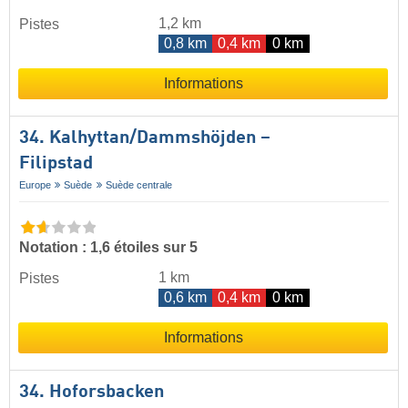
1,2 km
Pistes
0,8 km
0,4 km
0 km
Informations
34. Kalhyttan/​Dammshöjden –
Filipstad
Europe
Suède
Suède centrale
Notation : 1,6 étoiles sur 5
1 km
Pistes
0,6 km
0,4 km
0 km
Informations
34. Hoforsbacken