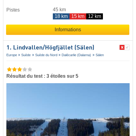
45 km
Pistes
18 km
15 km
12 km
Informations
1. Lindvallen/​Högfjället (Sälen)
Europe
Suède
Suède du Nord
Dalécarlie (Dalarna)
Sälen
Résultat du test : 3 étoiles sur 5