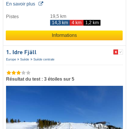
En savoir plus
19,5 km
Pistes
14,3 km
4 km
1,2 km
Informations
1. Idre Fjäll
Europe
Suède
Suède centrale
Résultat du test : 3 étoiles sur 5