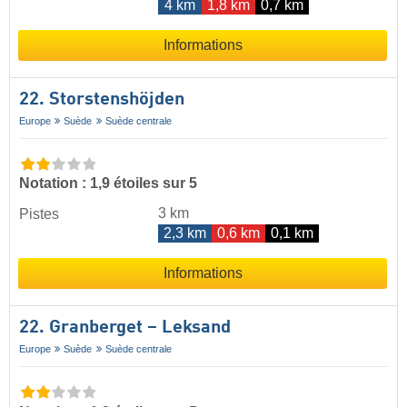
4 km
1,8 km
0,7 km
Informations
22. Storstenshöjden
Europe
Suède
Suède centrale
Notation : 1,9 étoiles sur 5
3 km
Pistes
2,3 km
0,6 km
0,1 km
Informations
22. Granberget – Leksand
Europe
Suède
Suède centrale