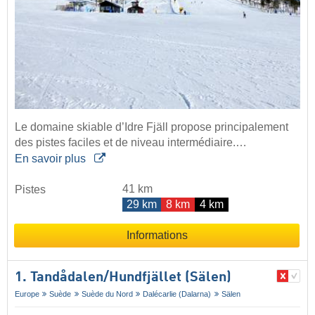
Le domaine skiable d’Idre Fjäll propose principalement
des pistes faciles et de niveau intermédiaire.…
En savoir plus
41 km
Pistes
29 km
8 km
4 km
Informations
1. Tandådalen/​Hundfjället (Sälen)
Europe
Suède
Suède du Nord
Dalécarlie (Dalarna)
Sälen