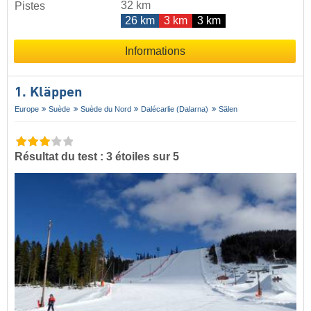
32 km
Pistes
26 km
3 km
3 km
Informations
1. Kläppen
Europe
Suède
Suède du Nord
Dalécarlie (Dalarna)
Sälen
Résultat du test : 3 étoiles sur 5