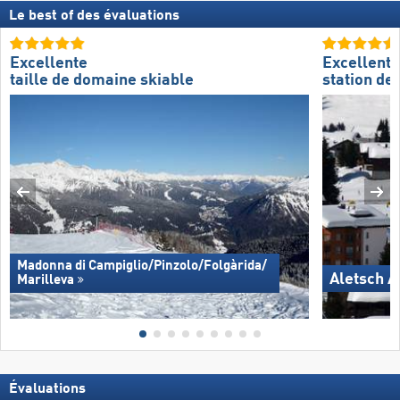
Le best of des évaluations
Excellente
Excellente
taille de domaine skiable
station de 
Madonna di Campiglio/​Pinzolo/​Folgàrida/​
Aletsch A
Marilleva
Évaluations