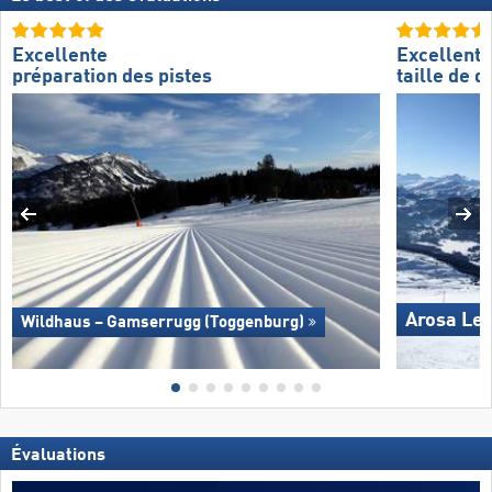
Excellente
Excellente
préparation des pistes
taille de 
Arosa Le
Wildhaus – Gamserrugg (Toggenburg)
Évaluations