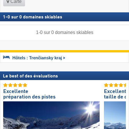
Carte
1
-
0
sur
0
domaines skiables
1
-
0
sur
0
domaines skiables
Hôtels : Trenčiansky kraj
Le best of des évaluations
Excellente
Excellente
préparation des pistes
taille de 