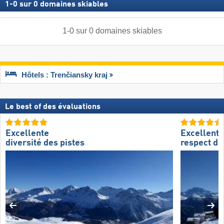
1
-
0
sur
0
domaines skiables
1
-
0
sur
0
domaines skiables
Hôtels : Trenčiansky kraj
Le best of des évaluations
Excellente
Excellent
diversité des pistes
respect de