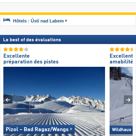
Hôtels : Ústí nad Labem
Le best of des évaluations
Excellente
Excellente
préparation des pistes
amabilité 
Pizol – Bad Ragaz/​Wangs
Wildhaus –